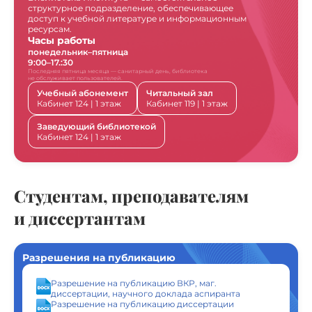
структурное подразделение, обеспечивающее
доступ к учебной литературе и информационным
ресурсам.
Часы работы
понедельник–пятница
9:00–17.:30
Последняя пятница месяца — санитарный день, библиотека
не обслуживает пользователей.
Учебный абонемент
Читальный зал
Кабинет 124 | 1 этаж
Кабинет 119 | 1 этаж
Заведующий библиотекой
Кабинет 124 | 1 этаж
Студентам, преподавателям
и диссертантам
Разрешения на публикацию
Разрешение на публикацию ВКР, маг.
диссертации, научного доклада аспиранта
Разрешение на публикацию диссертации