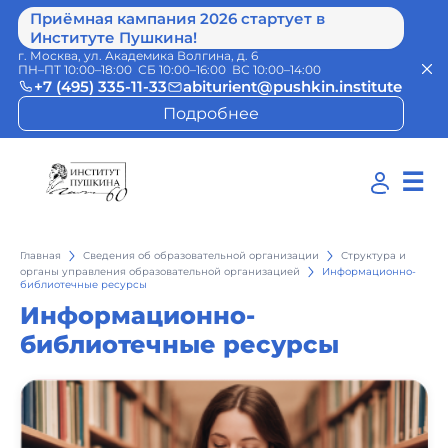
Приёмная кампания 2026 стартует в
Институте Пушкина!
г. Москва, ул. Академика Волгина, д. 6
ПН–ПТ 10:00–18:00 СБ 10:00–16:00 ВС 10:00–14:00
+7 (495) 335-11-33
abiturient@pushkin.institute
Подробнее
☰
Главная
Сведения об образовательной организации
Структура и
органы управления образовательной организацией
Информационно-
библиотечные ресурсы
Информационно-
библиотечные ресурсы