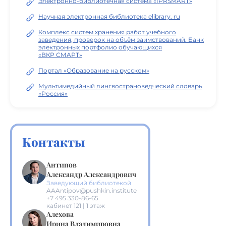
Электронно-библиотечная система «IPRSMART»
Научная электронная библиотека elibrary. ru
Комплекс систем хранения работ учебного
заведения, проверок на объём заимствований. Банк
электронных портфолио обучающихся
«ВКР СМАРТ»
Портал «Образование на русском»
Мультимедийный лингвострановедческий словарь
«Россия»
Контакты
Антипов
Александр Александрович
Заведующий библиотекой
AAAntipov@pushkin.institute
+7 495 330-86-65
кабинет 121 | 1 этаж
Алехова
Ирина Владимировна