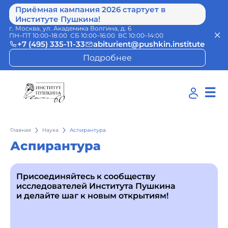
Приёмная кампания 2026 стартует в
Институте Пушкина!
г. Москва, ул. Академика Волгина, д. 6
ПН–ПТ 10:00–18:00 СБ 10:00–16:00 ВС 10:00–14:00
+7 (495) 335-11-33
abiturient@pushkin.institute
Подробнее
☰
Главная
Наука
Аспирантура
Аспирантура
Присоединяйтесь к сообществу
исследователей Института Пушкина
и делайте шаг к новым открытиям!