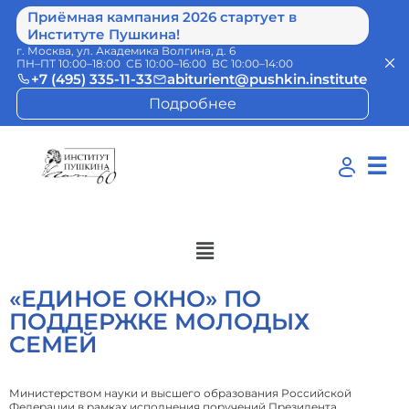
Приёмная кампания 2026 стартует в
Институте Пушкина!
г. Москва, ул. Академика Волгина, д. 6
ПН–ПТ 10:00–18:00 СБ 10:00–16:00 ВС 10:00–14:00
+7 (495) 335-11-33
abiturient@pushkin.institute
Подробнее
☰
«ЕДИНОЕ ОКНО» ПО
ПОДДЕРЖКЕ МОЛОДЫХ
СЕМЕЙ
Министерством науки и высшего образования Российской
Федерации в рамках исполнения поручений Президента