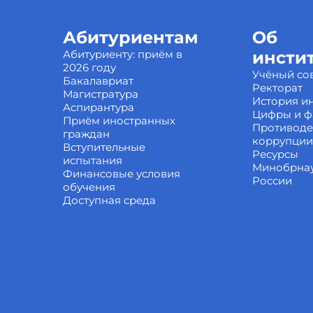
Абитуриентам
Об
Абитуриенту: приём в
инсти
2026 году
Учёный со
Бакалавриат
Ректорат
Магистратура
История ин
Аспирантура
Цифры и ф
Приём иностранных
Противоде
граждан
коррупции
Вступительные
Ресурсы
испытания
Минобрна
Финансовые условия
России
обучения
Доступная среда