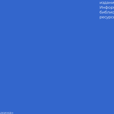
издан
Инфор
библи
ресурс
ушкина»