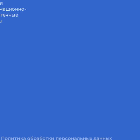
ия
мационно-
отечные
ы
Политика обработки персональных данных