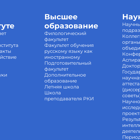
Высшее
Нау
туте
образование
Научн
подра
вет
Филологический
Коллег
факультет
органы
ститута
Факультет обучения
объед
акты
русскому языку как
Конфе
йствие
иностранному
Аспира
Подготовительный
Доктор
факультет
Госуда
уки
Дополнительное
научна
образование
аттест
Летняя школа
(диссе
Школа
советы
преподавателя РКИ
Научно
исслед
проек
Резуль
интелл
деятел
Перио