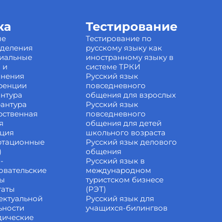
ка
Тестирование
ые
Тестирование по
зделения
русскому языку как
иальные
иностранному языку в
 и
системе ТРКИ
инения
Русский язык
ренции
повседневного
нтура
общения для взрослых
антура
Русский язык
рственная
повседневного
я
общения для детей
ация
школьного возраста
ртационные
Русский язык делового
)
общения
-
Русский язык в
овательские
международном
ты
туристском бизнесе
таты
(РЭТ)
ектуальной
Русский язык для
ьности
учащихся-билингвов
дические