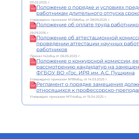
03.02.2025 г.
Положение о порядке и условиях пре
работникам длительного отпуска сроко
Утверждено приказом №268общ. от 08.09.2025 г.
Положение об оплате труда работнико
29.09.2016 г.
Положение об аттестационной комисси
проведении аттестации научных рабо
работников
Приказ 142общ от 06.05.2025 г.
Положение о конкурсной комиссии, ее
рассмотрению кандидатур на замещен
ФГБОУ ВО «Гос. ИРЯ им. А.С. Пушкина
Утверждено приказом №99общ. от 14.03.2025 г.
Регламент о порядке замещения должн
относящихся к профессорско-препода
Утвержден приказом №114общ. от 15.04.2025 г.