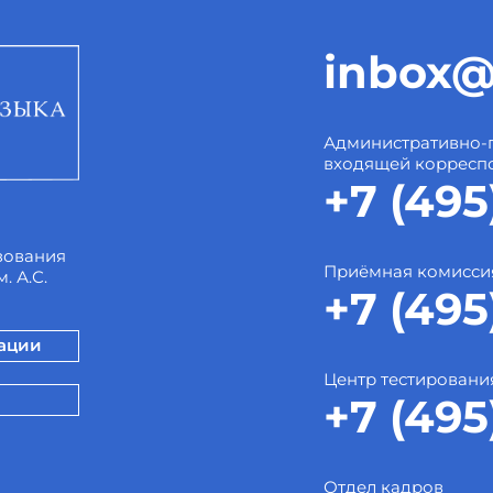
inbox@
Административно-
входящей корресп
+7 (495
зования
Приёмная комисси
. А.С.
+7 (495
зации
Центр тестировани
+7 (495
Отдел кадров