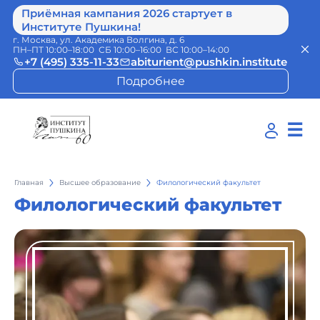
Приёмная кампания 2026 стартует в
Институте Пушкина!
г. Москва, ул. Академика Волгина, д. 6
ПН–ПТ 10:00–18:00 СБ 10:00–16:00 ВС 10:00–14:00
+7 (495) 335-11-33
abiturient@pushkin.institute
Подробнее
☰
Главная
Высшее образование
Филологический факультет
Филологический факультет