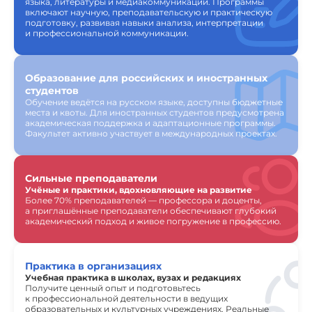
языка, литературы и медиакоммуникаций. Программы
включают научную, преподавательскую и практическую
подготовку, развивая навыки анализа, интерпретации
и профессиональной коммуникации.
Образование для российских и иностранных
студентов
Обучение ведётся на русском языке, доступны бюджетные
места и квоты. Для иностранных студентов предусмотрена
академическая поддержка и адаптационные программы.
Факультет активно участвует в международных проектах.
Сильные преподаватели
Учёные и практики, вдохновляющие на развитие
Более 70% преподавателей — профессора и доценты,
а приглашённые преподаватели обеспечивают глубокий
академический подход и живое погружение в профессию.
Практика в организациях
Учебная практика в школах, вузах и редакциях
Получите ценный опыт и подготовьтесь
к профессиональной деятельности в ведущих
образовательных и культурных учреждениях. Реальные