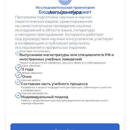
Исследовательская траектория
Бюджет / внебюджет
Аспирантура
Программа подготовки научных и научно-
педагогических кадров, ориентированная
на самостоятельное проведение научных
исследований в области языка, литературы
и методики преподавания. Аспиранты работают
под руководством научных консультантов, участвуют
в конференциях и публикуют результаты
исследований в профильных изданиях.
Категория поступающих
Выпускники магистратуры или специалитета РФ и
иностранных учебных заведений
Приём по результатам портфолио, научного проекта и собеседования
Срок обучения
3 года
Форма обучения
Очно
Научная работа
Составная часть учебного процесса
Разработка и защита кандидатской диссертации, публикации и участие
в конференциях
Научное руководство
Индивидуальный подход
Работа с закреплённым научным руководителем на протяжении всего
периода обучения