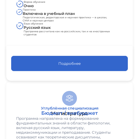
Форма обучения
Очно
Практика
Включена в учебный план
Педагогическая, редакторская и научная практика — в школах,
СМИ и научных центрах
Язык обучения
Русский язык
Программа рассчитана как на российских, так и на иностранных
студентов
Подробнее
Углублённая специализация
Бюджет / внебюджет
Магистратура
Программа направлена на формирование
фундаментальных знаний в области филологии,
включая русский язык, литературу,
медиакоммуникации и преподавание. Студенты
осваивают как теоретические дисциплины,