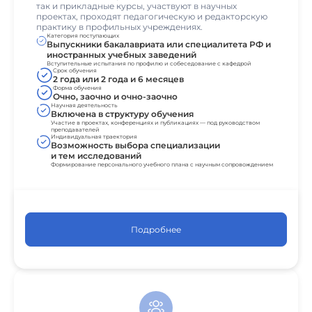
так и прикладные курсы, участвуют в научных
проектах, проходят педагогическую и редакторскую
практику в профильных учреждениях.
Категория поступающих
Выпускники бакалавриата или специалитета РФ и
иностранных учебных заведений
Вступительные испытания по профилю и собеседование с кафедрой
Срок обучения
2 года или 2 года и 6 месяцев
Форма обучения
Очно, заочно и очно-заочно
Научная деятельность
Включена в структуру обучения
Участие в проектах, конференциях и публикациях — под руководством
преподавателей
Индивидуальная траектория
Возможность выбора специализации
и тем исследований
Формирование персонального учебного плана с научным сопровождением
Подробнее