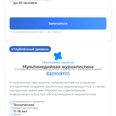
до 20 человек
Записаться
*1 академический час = 45 минут
Углублённый уровень
Групповые занятия
Мультимедийная журналистика
Создание медиапродуктов и работа с информацией
Стоимость обучения
Бесплатно
Углублённая программа, направленная на освоение
алгоритмов создания различных медиапродуктов, а также
овладение навыками обработки и фильтрации
информации в быстро обновляющемся медиапотоке.
Направленность программы
Техническая
Возрастная категория
11-18 лет
Объём