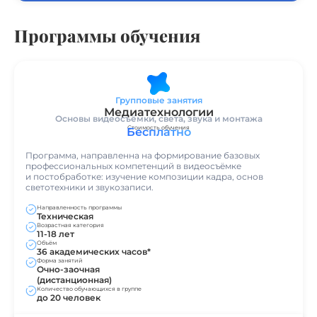
Программы обучения
Групповые занятия
Медиатехнологии
Основы видеосъёмки, света, звука и монтажа
Стоимость обучения
Бесплатно
Программа, направленна на формирование базовых
профессиональных компетенций в видеосъёмке
и постобработке: изучение композиции кадра, основ
светотехники и звукозаписи.
Направленность программы
Техническая
Возрастная категория
11-18 лет
Объём
36 академических часов*
Форма занятий
Очно-заочная
(дистанционная)
Количество обучающихся в группе
до 20 человек