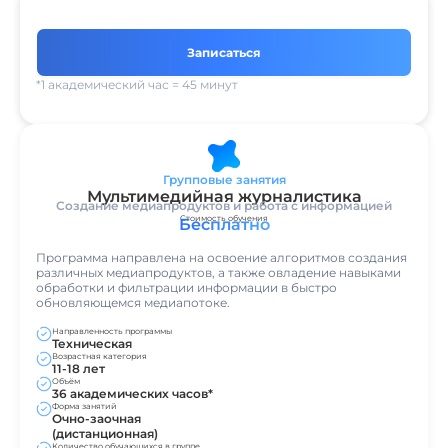
Записаться
*1 академический час = 45 минут
Групповые занятия
Мультимедийная журналистика
Создание медиапродуктов и работа с информацией
Стоимость обучения
Бесплатно
Программа направлена на освоение алгоритмов создания
различных медиапродуктов, а также овладение навыками
обработки и фильтрации информации в быстро
обновляющемся медиапотоке.
Направленность программы
Техническая
Возрастная категория
11-18 лет
Объём
36 академических часов*
Форма занятий
Очно-заочная
(дистанционная)
Количество обучающихся в группе