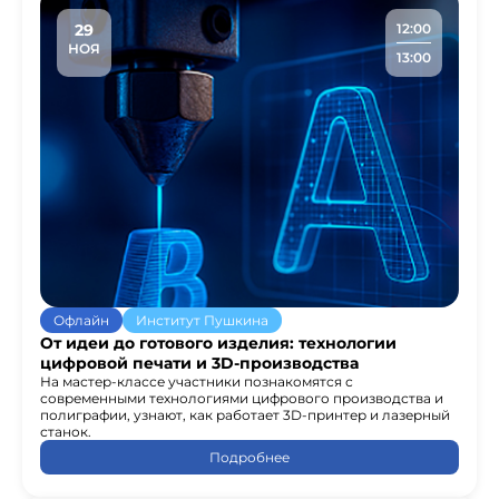
29
12:00
НОЯ
13:00
Офлайн
Институт Пушкина
От идеи до готового изделия: технологии
цифровой печати и 3D-производства
На мастер-классе участники познакомятся с
современными технологиями цифрового производства и
полиграфии, узнают, как работает 3D-принтер и лазерный
станок.
Подробнее