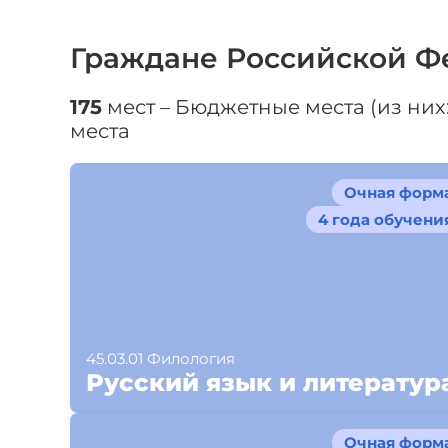
Граждане Российской Ф
175
мест – Бюджетные места (из них: 
места
Очная форм
4 года обучени
45.03.01 Филология
Русский язык и литератур
Очная форм