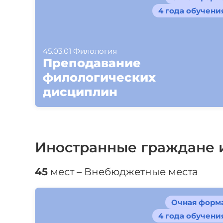
4 года обучени
45.03.01 Филология
Преподавание
филологических
дисциплин
Иностранные граждане и
45
мест – Внебюджетные места
Очная форм
4 года обучени