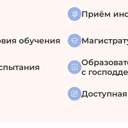
Приём ино
вия обучения
Магистрат
Образоват
спытания
с господд
Доступная