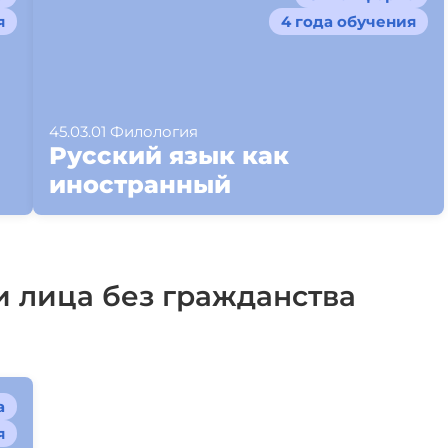
я
4 года обучения
45.03.01 Филология
Русский язык как
иностранный
 лица без гражданства
а
я