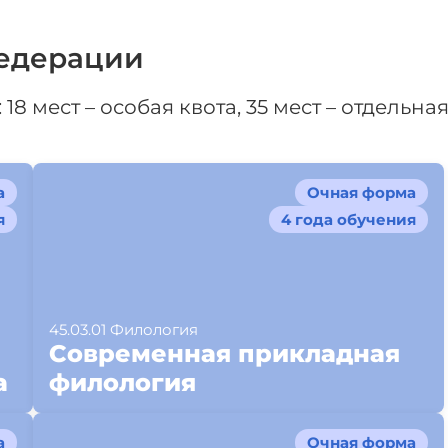
едерации
18 мест – особая квота, 35 мест – отдельная
а
Очная форма
я
4 года обучения
45.03.01 Филология
Современная прикладная
а
филология
а
Очная форма