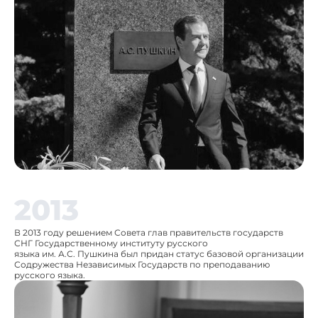
2013
В 2013 году решением Совета глав правительств государств
СНГ Государственному институту русского
языка им. А.С. Пушкина был придан статус базовой организации
Содружества Независимых Государств по преподаванию
русского языка.