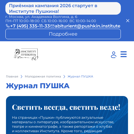
Приёмная кампания 2026 стартует в
Институте Пушкина!
г. Москва, ул. Академика Волгина, д. 6
ПН–ПТ 10:00–18:00 СБ 10:00–16:00 ВС 10:00–14:00
+7 (495) 335-11-33
abiturient@pushkin.institute
Подробнее
☰
Главная
Молодежная политика
Журнал ПУШКА
Журнал ПУШКА
Светить всегда, светить везде!
На страницах «Пушки» публикуются актуальные
материалы о литературе, изобразительном искусстве,
театре и кинематографе, а также репортажи о клубах
и коллективах Института. Кроме того, редакция