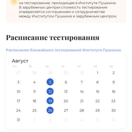
на тестирование, проходящее в Институте Пушкина.
В зарубежных центрах стоимость тестирования
определяется соглашением о сотрудничестве
между Институтом Пушкина и зарубежным центром.
Расписание тестирования
Расписание ближайших тестирований Института Пушкина
Август
Пн
Вт
Ср
Чт
Пт
Сб
Вс
27
28
29
30
31
1
2
3
4
5
6
7
8
9
10
11
12
13
14
15
16
17
18
19
20
21
22
23
24
25
26
27
28
29
30
31
1
2
3
4
5
6