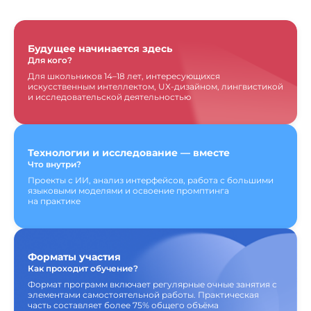
Будущее начинается здесь
Для кого?
Для школьников 14–18 лет, интересующихся
искусственным интеллектом, UX-дизайном, лингвистикой
и исследовательской деятельностью
Технологии и исследование — вместе
Что внутри?
Проекты с ИИ, анализ интерфейсов, работа с большими
языковыми моделями и освоение промптинга
на практике
Форматы участия
Как проходит обучение?
Формат программ включает регулярные очные занятия с
элементами самостоятельной работы. Практическая
часть составляет более 75% общего объёма