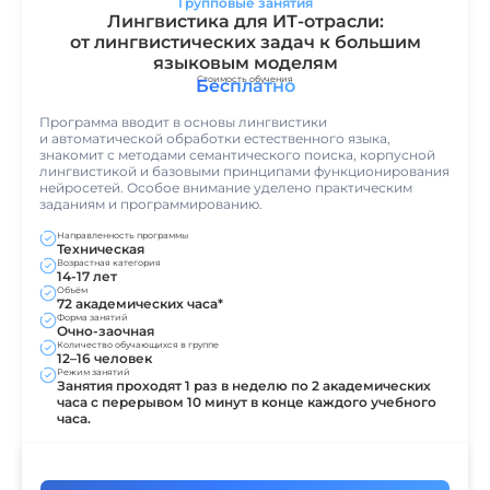
Групповые занятия
Лингвистика для ИТ-отрасли:
от лингвистических задач к большим
языковым моделям
Стоимость обучения
Бесплатно
Программа вводит в основы лингвистики
и автоматической обработки естественного языка,
знакомит с методами семантического поиска, корпусной
лингвистикой и базовыми принципами функционирования
нейросетей. Особое внимание уделено практическим
заданиям и программированию.
Направленность программы
Техническая
Возрастная категория
14-17 лет
Объём
72 академических часа*
Форма занятий
Очно-заочная
Количество обучающихся в группе
12–16 человек
Режим занятий
Занятия проходят 1 раз в неделю по 2 академических
часа с перерывом 10 минут в конце каждого учебного
часа.