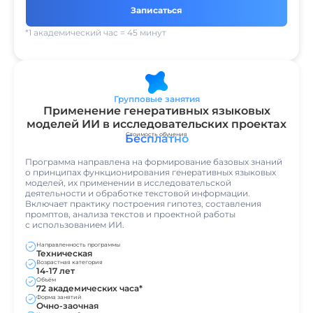
Записаться
*1 академический час = 45 минут
Групповые занятия
Применение генеративных языковых
моделей ИИ в исследовательских проектах
Стоимость обучения
Бесплатно
Программа направлена на формирование базовых знаний
о принципах функционирования генеративных языковых
моделей, их применении в исследовательской
деятельности и обработке текстовой информации.
Включает практику построения гипотез, составления
промптов, анализа текстов и проектной работы
с использованием ИИ.
Направленность программы
Техническая
Возрастная категория
14-17 лет
Объём
72 академических часа*
Форма занятий
Очно-заочная