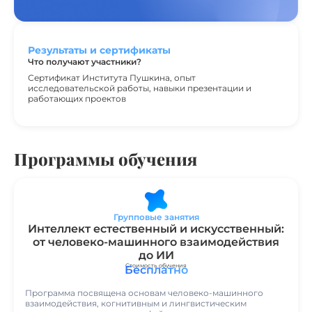
Результаты и сертификаты
Что получают участники?
Сертификат Института Пушкина, опыт
исследовательской работы, навыки презентации и
работающих проектов
Программы обучения
Групповые занятия
Интеллект естественный и искусственный:
от человеко-машинного взаимодействия
до ИИ
Стоимость обучения
Бесплатно
Программа посвящена основам человеко-машинного
взаимодействия, когнитивным и лингвистическим