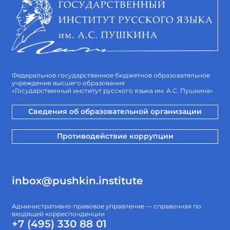
ЭЦП
реализации подхода «Обучение служением»
Утверждено приказом № 28общ. от 28.01.2025
Положение о закупке ФГБОУ ВО «Гос. ИРЯ им. А.С.
Пушкина»
15.04.2022 г.
Изменения в Положение о закупках, товаров, работ,
услуг для нужд федерального государственного
бюджетного учреждения высшего образования
«Государственный институт русского языка им. А.С.
Федеральное государственное бюджетное образовательное
Пушкина»
учреждение высшего образования
13.12.2024 г.
«Государственный институт русского языка им. А.С. Пушкина»
Положение о внутренней системе оценки
ЭЦП
качества образования
Сведения об образовательной организации
Утверждено приказом №297общ 29.09.2023 г.
Банковские реквизиты по лицевому счету
бюджетного учреждения
Противодействие коррупции
10.04.2026 г.
Приказ №34общ. об утверждении
ЭЦП
положения о пропускном и
внутриобъектовом режимах в Институте
Пушкина
inbox@pushkin.institute
30.01.2026 г.
Положение о пропускном и
ЭЦП
внутриобъектовом режимах в Институте
Пушкина
Административно-правовое управление — справочная по
Утверждено приказом №34общ. от 30.01.2026 г.
входящей корреспонденции
Паспорт доступности для инвалидов и лиц с
ЭЦП
+7 (495) 330 88 01
ограниченными возможностями здоровья