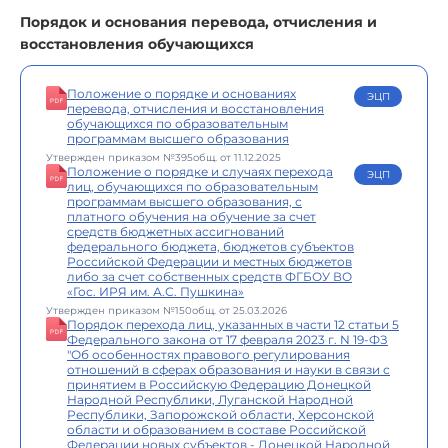
Порядок и основания перевода, отчисления и
восстановления обучающихся
Положение о порядке и основаниях
ЭЦП
перевода, отчисления и восстановления
обучающихся по образовательным
программам высшего образования
Утвержден приказом №395общ. от 11.12.2025
Положение о порядке и случаях перехода
ЭЦП
лиц, обучающихся по образовательным
программам высшего образования, с
платного обучения на обучение за счет
средств бюджетных ассигнований
федерального бюджета, бюджетов субъектов
Российской Федерации и местных бюджетов
либо за счет собственных средств ФГБОУ ВО
«Гос. ИРЯ им. А.С. Пушкина»
Утвержден приказом №150общ. от 25.03.2026
Порядок перехода лиц, указанных в части 12 статьи 5
Федерального закона от 17 февраля 2023 г. N 19-ФЗ
"Об особенностях правового регулирования
отношений в сферах образования и науки в связи с
принятием в Российскую Федерацию Донецкой
Народной Республики, Луганской Народной
Республики, Запорожской области, Херсонской
области и образованием в составе Российской
Федерации новых субъектов - Донецкой Народной