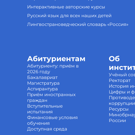
Интерактивные авторские курсы
Русский язык для всех наших детей
Лингвострановедческий словарь «Россия»
Абитуриентам
Об
Абитуриенту: приём в
инсти
2026 году
Учёный со
Бакалавриат
Ректорат
Магистратура
История ин
Аспирантура
Цифры и ф
Приём иностранных
Противоде
граждан
коррупции
Вступительные
Ресурсы
испытания
Минобрна
Финансовые условия
России
обучения
Доступная среда