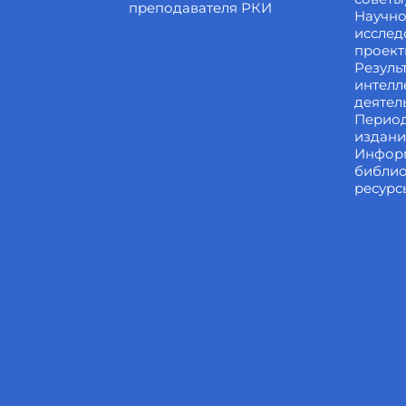
преподавателя РКИ
Научно
исслед
проек
Резуль
интелл
деятел
Перио
издан
Инфор
библи
ресурс