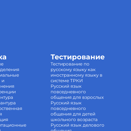
ка
Тестирование
ые
Тестирование по
зделения
русскому языку как
иальные
иностранному языку в
 и
системе ТРКИ
инения
Русский язык
ренции
повседневного
нтура
общения для взрослых
антура
Русский язык
рственная
повседневного
я
общения для детей
ация
школьного возраста
ртационные
Русский язык делового
)
общения