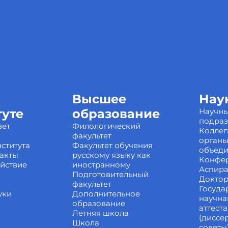
Высшее
Нау
туте
образование
Научн
подра
вет
Филологический
Коллег
факультет
органы
ститута
Факультет обучения
объед
акты
русскому языку как
Конфе
йствие
иностранному
Аспира
Подготовительный
Доктор
факультет
Госуда
уки
Дополнительное
научна
образование
аттест
Летняя школа
(диссе
Школа
советы