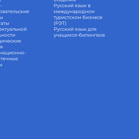
-
Русский язык в
овательские
международном
ты
туристском бизнесе
таты
(РЭТ)
ектуальной
Русский язык для
ьности
учащихся-билингвов
дические
ия
мационно-
отечные
ы