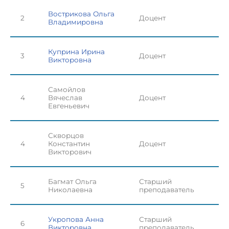
Вострикова Ольга
2
Доцент
Владимировна
Куприна Ирина
3
Доцент
Викторовна
Самойлов
4
Вячеслав
Доцент
Евгеньевич
Скворцов
4
Константин
Доцент
Викторович
Багмат Ольга
Старший
5
Николаевна
преподаватель
Укропова Анна
Старший
6
Викторовна
преподаватель