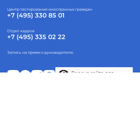
Центр тестирования иностранных граждан
+7 (495) 330 85 01
Отдел кадров
+7 (495) 335 02 22
Запись на прием к руководителю
Версия сайта для
слабовидящих
Абитуриентам
Об институте
Высшее образование
Наука
Тестирование
Проекты
© 2015-2026 ФГБОУ ВО «Гос. ИРЯ им. А.С.Пушкина»
Политика обработки персональных данных