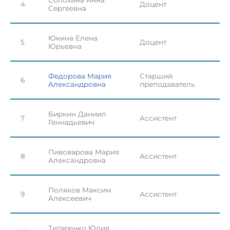
4
Доцент
Сергеевна
Юкина Елена
5
Доцент
Юрьевна
Федорова Мария
Старший
6
Александровна
преподаватель
Биркин Даниил
7
Ассистент
Геннадьевич
Пивоварова Мария
8
Ассистент
Александровна
Поляков Максим
9
Ассистент
Алексеевич
Титаренко Юлия