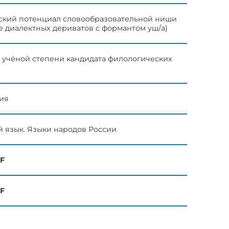
ский потенциал словообразовательной ниши
е диалектных дериватов с формантом уш/а)
 учёной степени кандидата филологических
гия
кий язык. Языки народов России
F
F