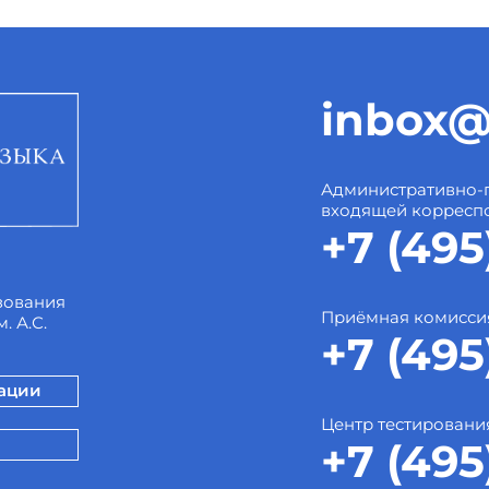
inbox@
Административно-
входящей корресп
+7 (495
зования
Приёмная комисси
. А.С.
+7 (495
зации
Центр тестировани
+7 (495