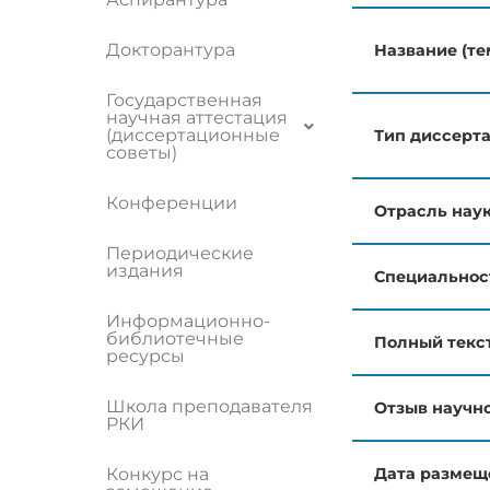
Докторантура
Название (те
Государственная
научная аттестация
(диссертационные
Тип диссерт
советы)
Конференции
Отрасль нау
Периодические
издания
Специальнос
Информационно-
библиотечные
Полный текс
ресурсы
Школа преподавателя
Отзыв научно
РКИ
Конкурс на
Дата размеще