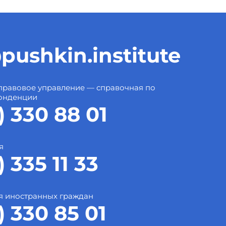
pushkin.institute
правовое управление — справочная по
онденции
) 330 88 01
я
) 335 11 33
я иностранных граждан
) 330 85 01