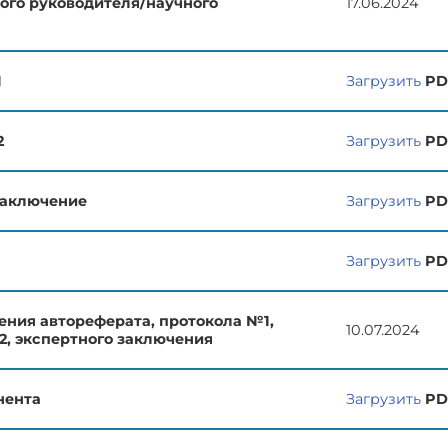
ого руководителя/научного
17.06.2024
а
1
Загрузить
PD
2
Загрузить
PD
заключение
Загрузить
PD
Загрузить
PD
ения автореферата, протокола №1,
10.07.2024
2, экспертного заключения
нента
Загрузить
PD