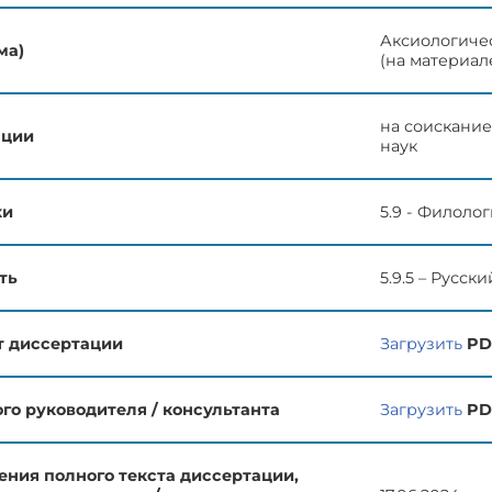
Аксиологиче
ма)
(на материал
на соискание
ации
наук
ки
5.9 - Филоло
ть
5.9.5 – Русс
т диссертации
Загрузить
PD
го руководителя / консультанта
Загрузить
PD
ния полного текста диссертации,