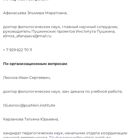
Афанасьева Эльмира Маратовна,
доктор филологических наук, главный научный сотрудник,
руководитель Пушкинских проектов Института Пушкина,
elmira_afanaseva@mail.ru
+ 7 929 622 70 11
По организационным вопросам
:
Леонов Иван Сергеевич,
доктор филологических наук, зам. декана по учебной работе,
ISLeonov@pushkin.institute
Карзанова Татьяна Юрьевна,
кандидат педагогических наук, начальник отдела координации
научной деятельности,
TYuKarzanova@pushkin.institute