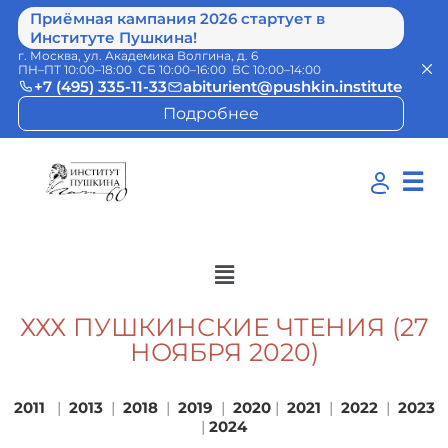
Приёмная кампания 2026 стартует в
Институте Пушкина!
г. Москва, ул. Академика Волгина, д. 6
ПН–ПТ 10:00–18:00 СБ 10:00–16:00 ВС 10:00–14:00
+7 (495) 335-11-33
abiturient@pushkin.institute
Подробнее
☰
ХХХ ПУШКИНСКИЕ ЧТЕНИЯ (27
НОЯБРЯ 2020)
2011
|
2013
|
2018
|
2019
|
2020
|
2021
|
2022
|
2023
|
2024