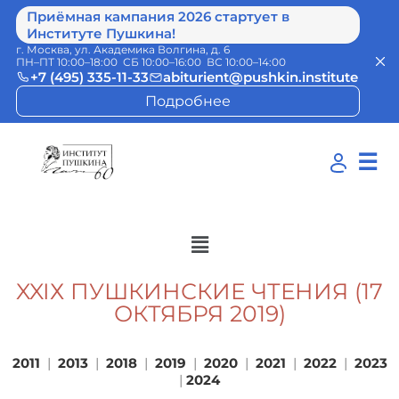
Приёмная кампания 2026 стартует в
Институте Пушкина!
г. Москва, ул. Академика Волгина, д. 6
ПН–ПТ 10:00–18:00 СБ 10:00–16:00 ВС 10:00–14:00
+7 (495) 335-11-33
abiturient@pushkin.institute
Подробнее
☰
XXIХ ПУШКИНСКИЕ ЧТЕНИЯ (17
ОКТЯБРЯ 2019)
2011
|
2013
|
2018
|
2019
|
2020
|
2021
|
2022
|
2023
|
2024