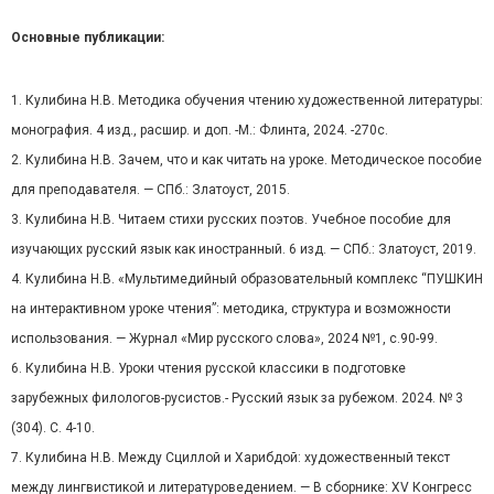
Основные публикации:
1. Кулибина Н.В. Методика обучения чтению художественной литературы:
монография. 4 изд., расшир. и доп. -М.: Флинта, 2024. -270с.
2. Кулибина Н.В. Зачем, что и как читать на уроке. Методическое пособие
для преподавателя. — СПб.: Златоуст, 2015.
3. Кулибина Н.В. Читаем стихи русских поэтов. Учебное пособие для
изучающих русский язык как иностранный. 6 изд. — СПб.: Златоуст, 2019.
4. Кулибина Н.В. «Мультимедийный образовательный комплекс “ПУШКИН
на интерактивном уроке чтения”: методика, структура и возможности
использования. — Журнал «Мир русского слова», 2024 №1, с.90-99.
6. Кулибина Н.В. Уроки чтения русской классики в подготовке
зарубежных филологов-русистов.- Русский язык за рубежом. 2024. № 3
(304). С. 4-10.
7. Кулибина Н.В. Между Сциллой и Харибдой: художественный текст
между лингвистикой и литературоведением. — В сборнике: XV Конгресс