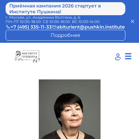
Приёмная кампания 2026 стартует в
Институте Пушкина!
г. Москва, ул. Академика Волгина, д. 6
ПН–ПТ 10:00–18:00 СБ 10:00–16:00 ВС 10:00–14:00
+7 (495) 335-11-33
abiturient@pushkin.institute
Подробнее
☰