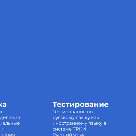
ка
Тестирование
ые
Тестирование по
зделения
русскому языку как
иальные
иностранному языку в
 и
системе ТРКИ
инения
Русский язык