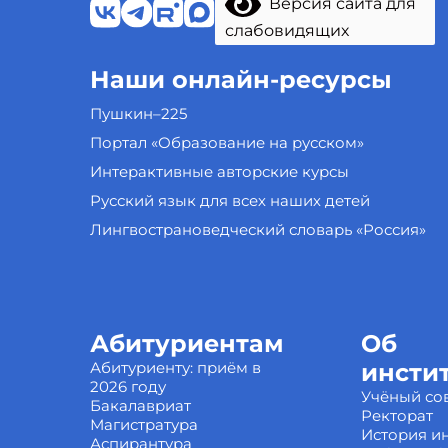
Версия сайта для
слабовидящих
Наши онлайн-ресурсы
Пушкин–225
Портал «Образование на русском»
Интерактивные авторские курсы
Русский язык для всех наших детей
Лингвострановедческий словарь «Россия»
Абитуриентам
Об
Абитуриенту: приём в
инсти
2026 году
Учёный со
Бакалавриат
Ректорат
Магистратура
История ин
Аспирантура