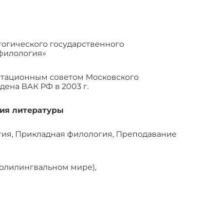
гогического государственного
филология»
ертационным советом Московского
дена ВАК РФ в 2003 г.
рия литературы
огия, Прикладная филология, Преподавание
 полилингвальном мире),