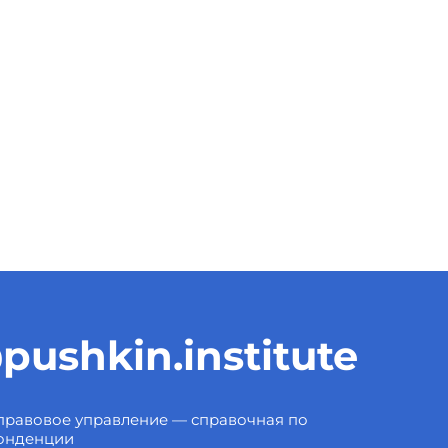
pushkin.institute
правовое управление — справочная по
онденции