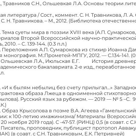
., Травников С.Н., Ольшевкая Л.А. Основы теории литер
 литература / Сост., коммент. С. Н. Травникова, Л. А. О
С. Н. Травникова. – М., 2012. (Библиотека отечестве
 Тема суеты мира в поэзии XVIII века (А.П. Сумароков,
ериалов Второй Всероссийской научно-практической 
, 2010. – C. 139-144. (0.3 п.л.)
. Переложения А.П. Сумарокова из стихир Иоанна Да
монография. М.:Прометей-МПГУ, 2012. — С.134-141. (0,3
. Ольшевская Л.А., Июльская Е.Г. История древнер
кадемического бакалавриата. 2-е изд., переаботанн
л.
Г. «И к былям небылиц без счету прилыгал…» Западн
рактовка образа Лжеца в одноименной стихотворной 
ылова). Русский язык за рубежом. — 2019 — № 5 –С. 96-
К.)
. Образ Крысолова в поэме В.А. Агеева «Гамельнски
зии: к 100-летию имажинизма/ Материалы Всероссийс
20 ноября 2019 года). С -47-57. (РИНЦ) 0,5 (в соавт. с 
Г. Писатель, проповедник, публицист протопоп Ав
ВАК) (в соавт. с С.Н. Травниковым, Е.К. Петривней)