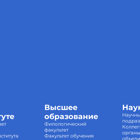
Высшее
Нау
туте
образование
Научн
подра
вет
Филологический
Коллег
факультет
органы
ститута
Факультет обучения
объед