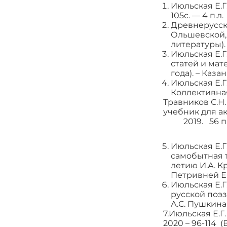
Июльская Е.Г
105с. — 4 п.л.
Древнерусская
Ольшевской, 
литературы).
Июльская Е.Г.
статей и мат
года). – Казань
Июльская Е.Г
Коллективная 
Травников С.Н
учебник для а
2019. 56 п.
Июльская Е.
самобытная т
летию И.А. Кр
Петривней Е.
Июльская Е.Г
русской поэ
А.С. Пушкина 
7.Июльская Е.
2020 – 96-114 (