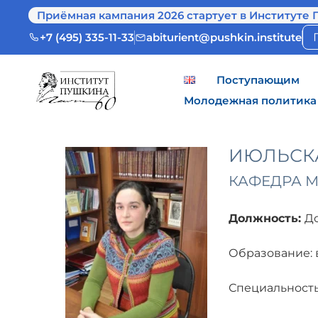
Приёмная кампания 2026 стартует в Институте 
+7 (495) 335-11-33
abiturient@pushkin.institute
Поступающим
Молодежная политика
ИЮЛЬСК
КАФЕДРА 
Должность:
Д
Образование: 
Специальность