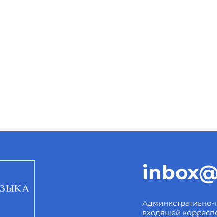
inbox@
Административно-
входящей корресп