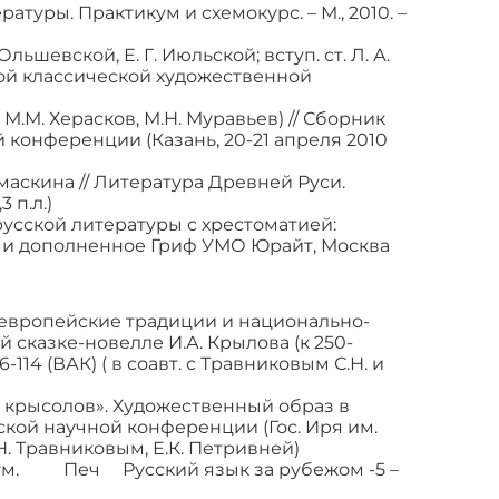
атуры. Практикум и схемокурс. – М., 2010. –
льшевской, Е. Г. Июльской; вступ. ст. Л. А.
нной классической художественной
 М.М. Херасков, М.Н. Муравьев) // Сборник
конференции (Казань, 20-21 апреля 2010
маскина // Литература Древней Руси.
 п.л.)
усской литературы с хрестоматией:
ое и дополненное Гриф УМО Юрайт, Москва
оевропейские традиции и национально-
сказке-новелле И.А. Крылова (к 250-
114 (ВАК) ( в соавт. с Травниковым С.Н. и
й крысолов». Художественный образ в
кой научной конференции (Гос. Иря им.
С.Н. Травниковым, Е.К. Петривней)
вакум. Печ Русский язык за рубежом -5 –