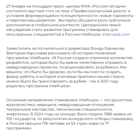
27 января на площадке пресс-центра МИА «Россия сегодня»
состоялся круглый стол на тему «Профессиональный диалог в
условиях формирующейся полицентричности: новые горизонты
и перспективы развития». Эксперты обсудили роль публичной
дипломатии в глобальном контексте. Центральной темой
обсуждения стало развитие программы стажировок для
иностранных специалистов в России InteRussia:
interussia.com
Заместитель исполнительного директора Фонда Горчакова
Виктория Карслиева рассказала об истории появления
программы InteRussia: «В России создано огромное количество
разработок, которые было бы важно качественно отражать в
международных проектах, позиционировать за рубежом. Мы
решили, что было бы здорово, если бы мы смогли создать
форму работы, в которой ключевые практики нашей страны
можно было бы транслировать за рубеж – так в 2021 году
родилась программа InteRussia».
Основные направления стажировок InteRussia — это русистика,
журналистика, медицина, международные отношения,
театральное мастерство, технические специальности,
энергетика. В 2024 году на конкурс было подано 1386 заявок из
105 государств, по результатам конкурсного отбора стажировку
в России прошли 178 человек из 53 стран мира по 17
программам.