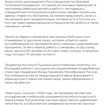
Заместитель руководителя Россотрудничества Дмитрий
Поликанов подчеркнул, что одним из ключевых преимуществ
программы InteRussia является работа с молодёжью с
определённым потенциалом в различных профессиональных
сферах: «Через эту программу мы можем предложить узнать о
тех ресурсах для самореализации, которые есть в России, и о
том, как через международное сотрудничество добиться своих
карьерных целей».
Одной из первых стажировок программы InteRussia стала
стажировка по русскому языку, которая остается самой
востребованной на протяжении всего периода существования
программы. За весь период работы стажировку по русскому
языку прошли 87 человек из 24 стран мира, конкурс в прошлом
году составил 15 человек на место.
Проректор Института Пушкина Дина Горбатова отметила, что
благодаря работе с молодыми исследователями из зарубежных
стран при поддержке Фонда Горчакова, Минобрнауки России,
Россотрудничества на международной арене формируется
образ русского языка как языка науки, языка образования и
языка профессии.
«Ежегодно, начиная с 2020 года, мы проводим экспертное
исследование глобальной конкурентоспособности русского
языка в мире. Русский язык как язык науки прочно удерживает
пятое место, а в абсолютном измерении количество научных