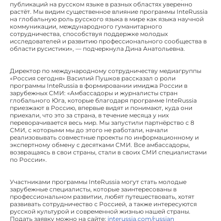
публикаций на русском языке в разных областях уверенно
растёт. Мы видим существенное влияние программы InteRussia
на глобальную роль русского языка в мире как языка научной
коммуникации, международного гуманитарного
сотрудничества, способствуя поддержке молодых
исследователей и развитию профессионального сообщества в
области русистики», — подчеркнула Дина Анатольевна.
Директор по международному сотрудничеству медиагруппы
«Россия сегодня» Василий Пушков рассказал о роли
программы InteRussia в формировании имиджа России в
зарубежных СМИ: «Амбассадоры и журналисты стран
глобального Юга, которые благодаря программе InteRussia
приезжают в Россию, впервые видят и понимают, куда они
приехали, что это за страна, в течение месяца у них
переворачивается весь мир. Мы запустили партнёрство с 8
СМИ, с которыми мы до этого не работали, начали
реализовывать совместные проекты по информационному и
экспертному обмену с десятками СМИ. Все амбассадоры,
возвращаясь в свои страны, стали в своих СМИ специалистами
по России».
Участниками программы InteRussia могут стать молодые
зарубежные специалисты, которые заинтересованы в
профессиональном развитии, любят путешествовать, хотят
развивать сотрудничество с Россией, а также интересуются
русской культурой и современной жизнью нашей страны.
Подать заявку можно на сайте:
interussia.com/russian