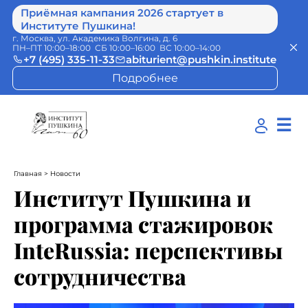
Приёмная кампания 2026 стартует в
Институте Пушкина!
г. Москва, ул. Академика Волгина, д. 6
ПН–ПТ 10:00–18:00 СБ 10:00–16:00 ВС 10:00–14:00
+7 (495) 335-11-33
abiturient@pushkin.institute
Подробнее
☰
Главная
> Новости
Институт Пушкина и
программа стажировок
InteRussia: перспективы
сотрудничества