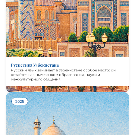
остаётся важным языком образования, науки и
межкультурного общения. Материалы выпуска
позволяют увидеть узбекскую русистику в её
исторической преемственности и современном развитии.
Авторы обращаются к положению русского языка в
школе и вузе, цифровым образовательным практикам,
переводу русской литературы и новым методическим
решениям, учитывающим особенности узбекской
аудитории.
Журнал «Русистика Узбекистана» подготовлен при
поддержке фонда “Русский мир”.
Русистика Узбекистана
Русский язык занимает в Узбекистане особое место: он
остаётся важным языком образования, науки и
межкультурного общения.
Посмотреть журнал
2025
Русистика Индии выросла из многовекового культурного