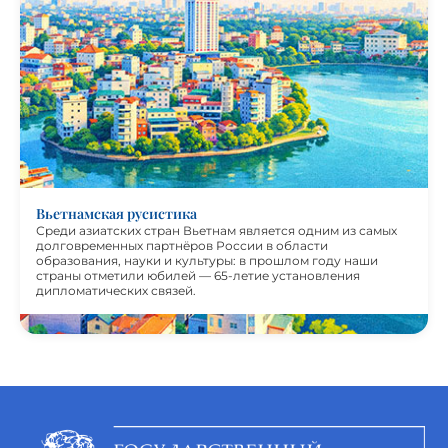
Среди азиатских стран Вьетнам является одним из самых
долговременных партнеров России в области
образования, науки и культуры: в прошлом году наши
страны отметили юбилей – 65-летие установления
дипломатических связей. Вьетнамская школа русистики
считается одной из лучших в мире: доказательством
этому служит активная работа специалистов Ханойского
филиала Института Пушкина – единственного
сохранившегося зарубежного филиала нашего
Института.
Вьетнамская русистика
Среди азиатских стран Вьетнам является одним из самых
долговременных партнёров России в области
образования, науки и культуры: в прошлом году наши
страны отметили юбилей — 65-летие установления
дипломатических связей.