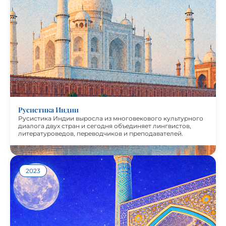
диалога двух стран и сегодня объединяет лингвистов,
литературоведов, переводчиков и преподавателей.
Выпуск показывает, насколько разнообразны
современные российско-индийские исследования: от
сопоставления русского языка с хинди и телугу до
анализа переводов, литературных связей и цифровых
форм обучения. Особую ценность представляют работы
молодых индийских русистов и совместные публикации
исследователей из Индии и России. Журнал «Русистика
Индии» подготовлен при поддержке фонда “Русский
мир”.
Русистика Индии
Русистика Индии выросла из многовекового культурного
диалога двух стран и сегодня объединяет лингвистов,
литературоведов, переводчиков и преподавателей.
Посмотреть журнал
2023