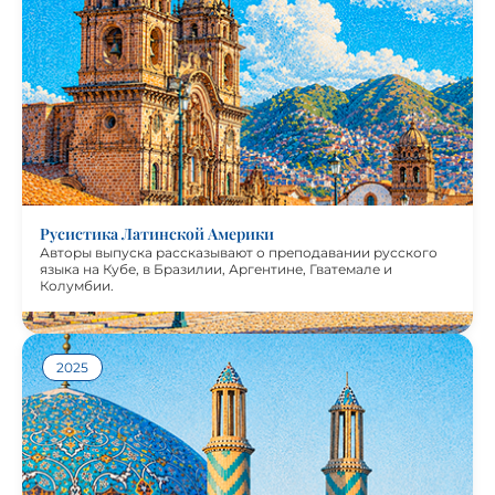
языку и российской культуре. Авторы выпуска
рассказывают о преподавании русского языка на Кубе, в
Бразилии, Аргентине, Гватемале и Колумбии, о работе
университетских кафедр, школ и образовательных
центров. Особое место занимают статьи, посвящённые
обучению испано- и португалоязычных студентов,
созданию национально ориентированных учебных
материалов и поиску новых форм популяризации
русского языка.
Журнал «Русистика Латинской Америки» подготовлен
при поддержке Министерства науки и высшего
образования РФ.
Русистика Латинской Америки
Авторы выпуска рассказывают о преподавании русского
языка на Кубе, в Бразилии, Аргентине, Гватемале и
Колумбии.
Посмотреть журнал
2025
История иранской русистики насчитывает уже почти
столетие, а устойчивость этой традиции подтверждает