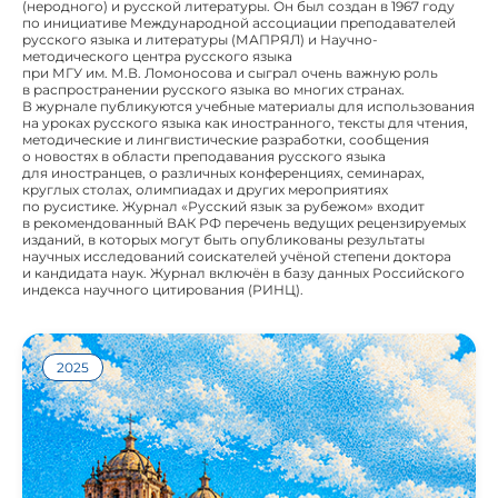
(неродного) и русской литературы. Он был создан в 1967 году
по инициативе Международной ассоциации преподавателей
русского языка и литературы (МАПРЯЛ) и Научно-
методического центра русского языка
при МГУ им. М.В. Ломоносова и сыграл очень важную роль
в распространении русского языка во многих странах.
В журнале публикуются учебные материалы для использования
на уроках русского языка как иностранного, тексты для чтения,
методические и лингвистические разработки, сообщения
о новостях в области преподавания русского языка
для иностранцев, о различных конференциях, семинарах,
круглых столах, олимпиадах и других мероприятиях
по русистике. Журнал «Русский язык за рубежом» входит
в рекомендованный ВАК РФ перечень ведущих рецензируемых
изданий, в которых могут быть опубликованы результаты
научных исследований соискателей учёной степени доктора
и кандидата наук. Журнал включён в базу данных Российского
индекса научного цитирования (РИНЦ).
2025
Русистика в странах Латинской Америки развивается в
разных институциональных и культурных условиях, но
повсюду опирается на искренний интерес к русскому