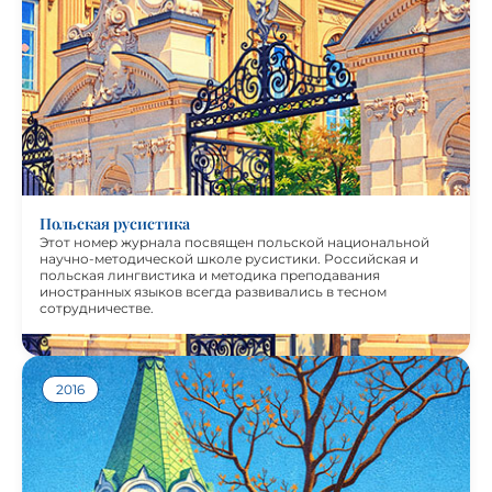
Этот номер журнала посвящен польской национальной
научно-методической школе русистики. Российская и
польская лингвистика и методика преподавания
иностранных языков всегда развивались в тесном
сотрудничестве. Его основы заложил замечательный
русский и польский ученый, основатель Казанской
лингвистической школы Бодуэн де Куртенэ. В своих
статьях польские коллеги рассказывают о достижениях и
научных поисках, приемах преодоления межъязыковой
интерференции и многих других профессионально
значимых предметах.
Польская русистика
Этот номер журнала посвящен польской национальной
научно-методической школе русистики. Российская и
польская лингвистика и методика преподавания
иностранных языков всегда развивались в тесном
сотрудничестве.
2016