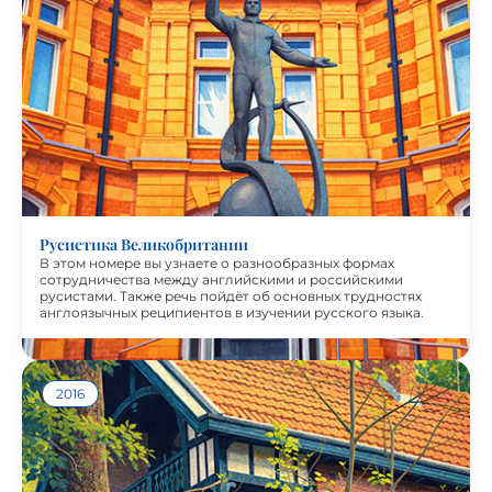
В этом номере вы узнаете о разнообразных формах
сотрудничества между английскими и российскими
русистами. Также речь пойдет об основных трудностях
англоязычных реципиентов в изучении русского языка.
Авторы номера не только обозначили эти трудности, но и
предложили методы и приемы по их преодолению.
Русистика Великобритании
В этом номере вы узнаете о разнообразных формах
сотрудничества между английскими и российскими
русистами. Также речь пойдёт об основных трудностях
англоязычных реципиентов в изучении русского языка.
2016