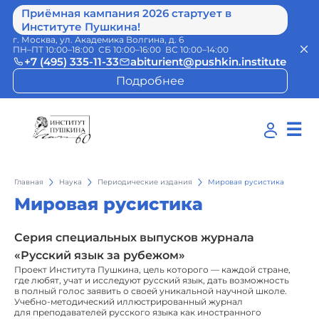
Приёмная кампания 2026 стартует в
Институте Пушкина!
г. Москва, ул. Академика Волгина, д. 6
ПН–ПТ 10:00–18:00 СБ 10:00–16:00 ВС 10:00–14:00
+7 (495) 335-11-33
abiturient@pushkin.institute
Подробнее
☰
Главная
Наука
Периодические издания
Мировая русистика
Мировая русистика
Серия специальных выпусков журнала
«Русский язык за рубежом»
Проект Института Пушкина, цель которого — каждой стране,
где любят, учат и исследуют русский язык, дать возможность
в полный голос заявить о своей уникальной научной школе.
Учебно-методический иллюстрированный журнал
для преподавателей русского языка как иностранного