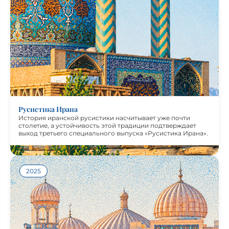
выход третьего специального выпуска «Русистика
Ирана». Новый номер выводит на первый план
современные исследования, основанные на
эмпирическом материале и сопоставлении русского и
персидского языков, и свидетельствует о зрелости
научных традиций иранской русистики. В центре
внимания — вопросы сопоставительной лингвистики,
перевода и лексикографии, а также современные
методики обучения русскому языку в иранской
аудитории.
Журнал «Русистика Ирана-3» подготовлен при
поддержке фонда “Русский мир”.
Русистика Ирана
История иранской русистики насчитывает уже почти
столетие, а устойчивость этой традиции подтверждает
выход третьего специального выпуска «Русистика Ирана».
Посмотреть журнал
2025
Русский язык занимает в Узбекистане особое место: он