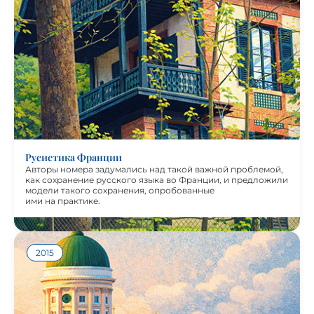
Авторы номера задумались над такой важной проблемой,
как сохранение русского языка во Франции, и
предложили модели такого сохранения, опробованные
ими на практике. Французский и русский языки
исторически оказывали друг на друга заметное влияние.
Это невозможно не учитывать в процессе обучения этим
языкам. В журнале также содержится описание
специфических факторов в изучении русского языка,
характерных для франкоговорящей аудитории.
Русистика Франции
Авторы номера задумались над такой важной проблемой,
как сохранение русского языка во Франции, и предложили
модели такого сохранения, опробованные
ими на практике.
2015