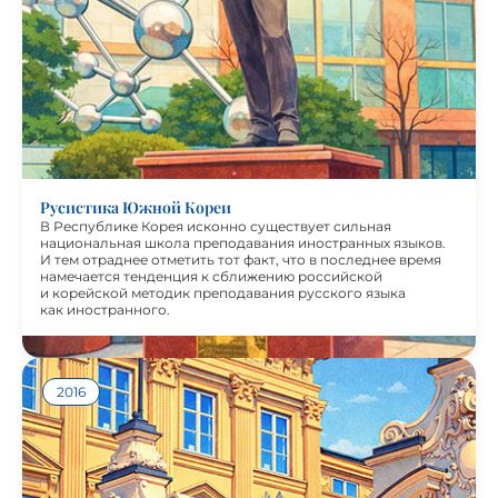
В Республике Корея исконно существует сильная
национальная школа преподавания иностранных языков.
И тем отраднее отметить тот факт, что в последнее время
намечается тенденция к сближению российской и
корейской методик преподавания русского языка как
иностранного. В выпуске своими методическими
находками делятся наши корейские коллеги, российские
преподаватели, работающие в Республике Корея или
имеющие опыт обучения РКИ корейских учащихся.
Русистика Южной Кореи
В Республике Корея исконно существует сильная
национальная школа преподавания иностранных языков.
И тем отраднее отметить тот факт, что в последнее время
намечается тенденция к сближению российской
и корейской методик преподавания русского языка
как иностранного.
2016