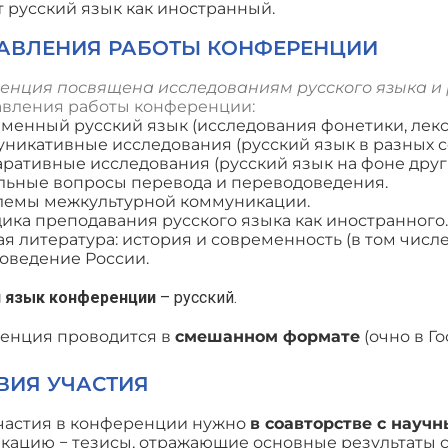
 русский язык как иностранный.
АВЛЕНИЯ РАБОТЫ КОНФЕРЕНЦИИ
енция посвящена исследованиям русского языка и 
вления работы конференции:
менный русский язык (исследования фонетики, лекси
никативные исследования (русский язык в разных с
ративные исследования (русский язык на фоне други
льные вопросы перевода и переводоведения.
емы межкультурной коммуникации.
ика преподавания русского языка как иностранного.
ая литература: история и современность (в том чис
оведение России.
 язык конференции
– русский.
енция проводится в
смешанном формате
(очно в Го
ВИЯ УЧАСТИЯ
частия в конференции нужно
в соавторстве с науч
кацию − тезисы, отражающие основные результаты с