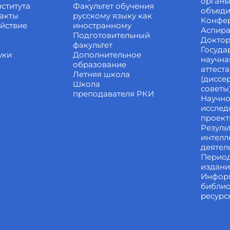
органы
ститута
Факультет обучения
объед
акты
русскому языку как
Конфе
йствие
иностранному
Аспира
Подготовительный
Доктор
факультет
Госуда
уки
Дополнительное
научна
образование
аттест
Летняя школа
(диссе
Школа
советы
преподавателя РКИ
Научно
исслед
проек
Резуль
интелл
деятел
Перио
издан
Инфор
библи
ресурс