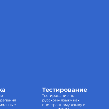
ка
Тестирование
ые
Тестирование по
зделения
русскому языку как
иальные
иностранному языку в