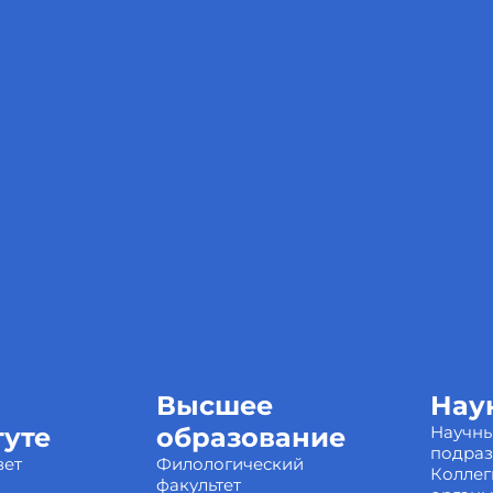
Высшее
Нау
туте
образование
Научн
подра
вет
Филологический
Коллег
факультет