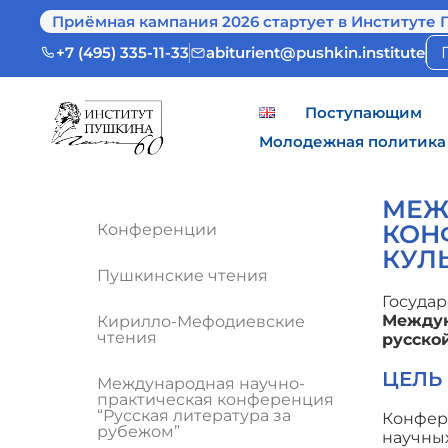
Приёмная кампания 2026 стартует в Институте 
+7 (495) 335-11-33
abiturient@pushkin.institute
Поступающим
Молодежная политика
МЕЖ
КОН
Конференции
КУЛ
Пушкинские чтения
Государ
Междун
Кирилло-Мефодиевские
чтения
русско
ЦЕЛЬ
Международная научно-
практическая конференция
“Русская литература за
Конфере
рубежом”
научны