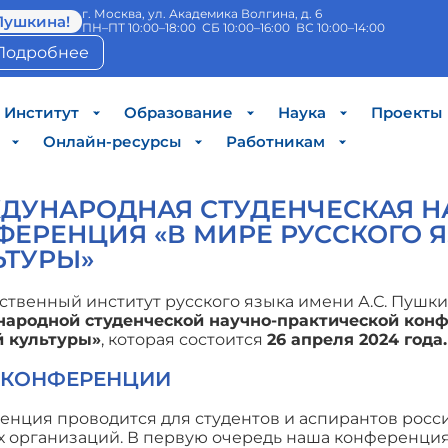
г. Москва, ул. Академика Волгина, д. 6
Пушкина!
ПН–ПТ 10:00–18:00 СБ 10:00–16:00 ВС 10:00–14:00
Подробнее
Институт
Образование
Наука
Проекты
Онлайн-ресурсы
Работникам
ДУНАРОДНАЯ СТУДЕНЧЕСКАЯ Н
ФЕРЕНЦИЯ «В МИРЕ РУССКОГО 
ЬТУРЫ»
ственный институт русского языка имени А.С. Пушк
ародной студенческой научно-практической конф
й культуры»
, которая состоится
26 апреля 2024 года.
 КОНФЕРЕНЦИИ
нция проводится для студентов и аспирантов росс
х организаций. В первую очередь наша конференция