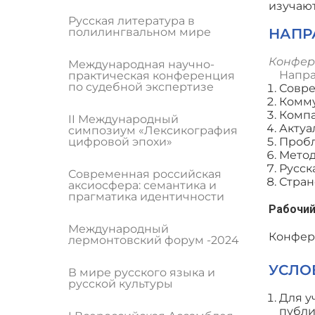
изучают
Русская литература в
полилингвальном мире
НАПР
Конфер
Международная научно-
Напра
практическая конференция
по судебной экспертизе
Совре
Комму
Компа
II Международный
Актуа
симпозиум «Лексикография
цифровой эпохи»
Пробл
Метод
Русск
Современная российская
Стран
аксиосфера: семантика и
прагматика идентичности
Рабочий
Международный
Конфер
лермонтовский форум -2024
УСЛО
В мире русского языка и
русской культуры
Для у
публи