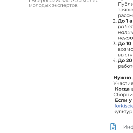
I Всероссийская Ассамблея
Публи
молодых экспертов
заявк
рассм
До 1 
работ
налич
некор
До 10
возмо
высту
До 20
работ
Нужно 
Участие
Когда 
Сборник
Если у
forkisc
культур
Инф