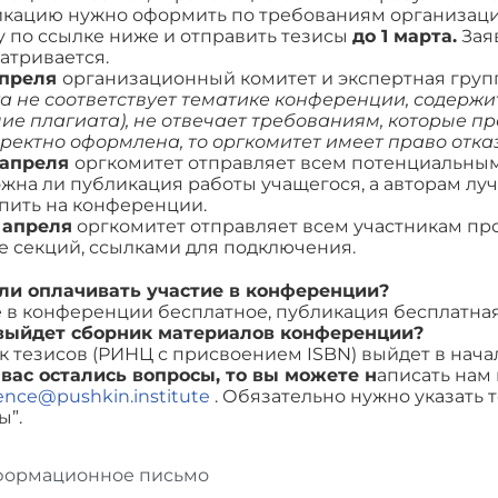
кацию нужно оформить по требованиям организацио
у по ссылке ниже и отправить тезисы
до 1 марта.
Заяв
атривается.
апреля
организационный комитет и экспертная груп
а не соответствует тематике конференции, содерж
ие плагиата), не отвечает требованиям, которые п
ректно оформлена, то оргкомитет имеет право отказ
 апреля
оргкомитет отправляет всем потенциальным
жна ли публикация работы учащегося, а авторам лу
пить на конференции.
 апреля
оргкомитет отправляет всем участникам п
е секций, ссылками для подключения.
ли оплачивать участие в конференции?
 в конференции бесплатное, публикация бесплатна
выйдет сборник материалов конференции?
 тезисов (РИНЦ с присвоением ISBN) выйдет в начал
 вас остались вопросы, то вы можете н
аписать нам 
ience@pushkin.institute
. Обязательно нужно указать 
ы”.
ормационное письмо