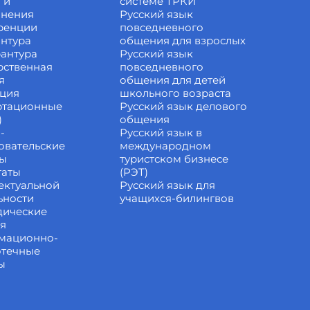
 и
системе ТРКИ
инения
Русский язык
ренции
повседневного
нтура
общения для взрослых
антура
Русский язык
рственная
повседневного
я
общения для детей
ация
школьного возраста
ртационные
Русский язык делового
)
общения
-
Русский язык в
овательские
международном
ты
туристском бизнесе
таты
(РЭТ)
ектуальной
Русский язык для
ьности
учащихся-билингвов
дические
ия
мационно-
отечные
ы