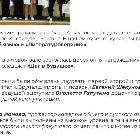
тие проходило на базе 14 научно-исследовательских
сле Института Пушкина. В нашем вузе конкурсанты 
й язык»
и
«Литературоведение».
а
в актовом зале состоялась церемония награждени
молодёжи
«Шаг в будущее».
онии были объявлены лауреаты первой, второй и тр
ватели. Вручал дипломы и подарки
Евгений Шекуно
 а ведущей выступила
Виолетта Гапутина
,
доцент ка
турной коммуникации.
а Ионова,
профессор кафедры общего и русского я
ов были выполнены на высоком уровне, а темы вес
илологического факультета
, отметила, что многие и
ние.