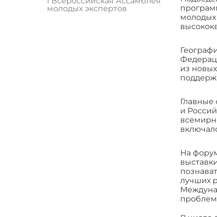
I Всероссийская Ассамблея
программ
молодых экспертов
молодых 
высокок
Географи
Федераци
из новых
поддерж
Главные
и Россий
всемирно
включало
На форум
выставки
познават
лучших р
Междуна
проблемы