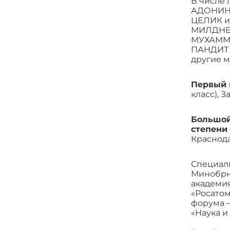
В числе 
АДОНИН 
ЦЕЛИК и
МИЛДНЕС
МУХАММЕ
ПАНДИТ (
другие м
Первый 
класс), 
Большой
степени
Краснода
Специаль
Минобрна
академия
«Росатом
форума –
«Наука и