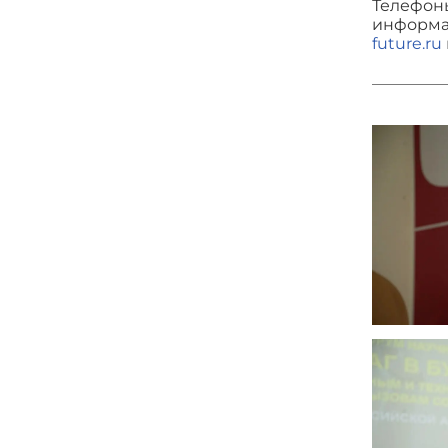
Телефоны
информа
future.ru