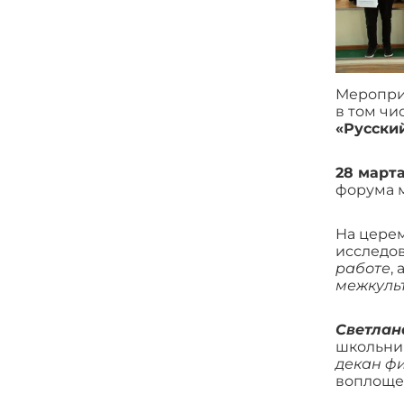
Мероприя
в том чи
«Русски
28 март
форума 
На церем
исследо
работе
,
межкуль
Светлан
школьник
декан ф
воплоще