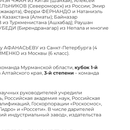
ячэн ЧЖАН из Китая (Шанхай); Алексей
ЕЛЬНИКОВ (Североморск) из России; Эмир
Джакарта), Ферри ФЕРНАНДО и Натаниэль
Казахстана (Алматы); Байназар
 Туркменистана (Ашхабад); Раушан
УБЕДИ (Бирендранагар) из Непала и многие
у АФАНАСЬЕВУ из Санкт-Петербурга (4
ИМЕНКО из Москвы (6 класс).
команда Мурманской области,
кубок 1-й
 Алтайского края,
3-й степени
– команда
научных руководителей учредили
 Российская академия наук, Российская
алификаций, Госкорпорации «Роскосмос»,
Гидро» и «Россети». В числе дарителей
ий индустриальный завод», издательства