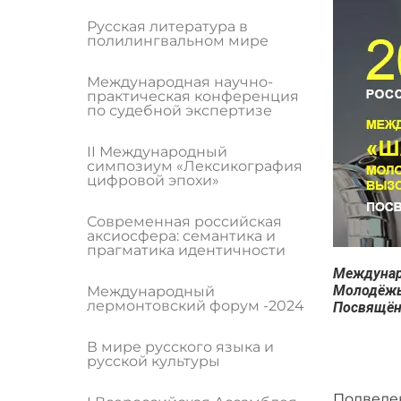
Русская литература в
полилингвальном мире
Международная научно-
практическая конференция
по судебной экспертизе
II Международный
симпозиум «Лексикография
цифровой эпохи»
Современная российская
аксиосфера: семантика и
прагматика идентичности
Междунар
Молодёжь
Международный
лермонтовский форум -2024
Посвящён
В мире русского языка и
русской культуры
Подведен