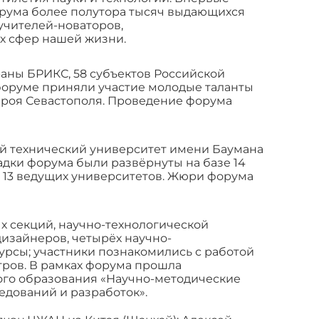
орума более полутора тысяч выдающихся
учителей-новаторов,
х сфер нашей жизни.
раны БРИКС, 58 субъектов Российской
 форуме приняли участие молодые таланты
ероя Севастополя. Проведение форума
й технический университет имени Баумана
дки форума были развёрнуты на базе 14
и 13 ведущих университетов. Жюри форума
х секций, научно-технологической
изайнеров, четырёх научно-
урсы; участники познакомились с работой
ров. В рамках форума прошла
го образования «Научно-методические
дований и разработок».