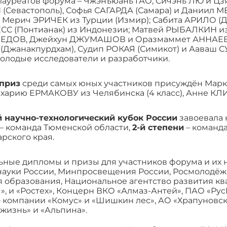
лауреатов форума – Чжэнъюань ГАО, Сичэнь ЛЮ и Цз
(Севастополь), Софья САГАРДА (Самара) и Даниил М
 Мерич ЭРИЧЕК из Турции (Измир); Сабита АРИЛО (
С (Понтианак) из Индонезии; Матвей РЫБАЛКИН из 
ДОВ, Джейхун ДЖУМАШОВ и Оразмаммет АННАЕВ из
Джанакпурдхам), Судип РОКАЯ (Симикот) и Ааваш С
олодые исследователи и разработчики.
приз
среди самых юных участников присуждён Марк
Захарию ЕРМАКОВУ из Челябинска (4 класс), Анне КЛ
 научно-технологический кубок России
завоевала 
– команда Тюменской области,
2-й степени
– команда
рского края.
ные дипломы и призы для участников форума и их 
уки России, Минпросвещения России, Росмолодёжь,
 образования, Национальное агентство развития кв
», и «Ростех», Концерн ВКО «Алмаз-Антей», ПАО «Рус
 компании «Комус» и «Шишкин лес», АО «Храпуновск
 жизнь» и «Альпина».