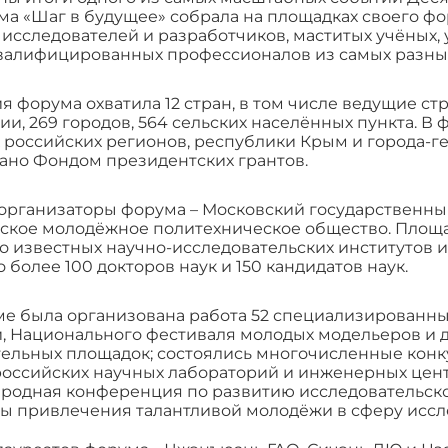
а «Шаг в будущее» собрала на площадках своего ф
исследователей и разработчиков, маститых учёных, 
валифицированных профессионалов из самых разны
я форума охватила 12 стран, в том числе ведущие ст
и, 269 городов, 564 сельских населённых пункта. В
 российских регионов, республики Крым и города-г
ано Фондом президентских грантов.
 организаторы форума – Московский государственны
ское молодёжное политехническое общество. Площа
 известных научно-исследовательских институтов 
 более 100 докторов наук и 150 кандидатов наук.
е была организована работа 52 специализированны
, Национального фестиваля молодых модельеров и д
ельных площадок; состоялись многочисленные конк
оссийских научных лабораторий и инженерных цент
родная конференция по развитию исследовательско
 привлечения талантливой молодёжи в сферу иссле