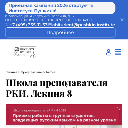
Приёмная кампания 2026 стартует в
Институте Пушкина!
г. Москва, ул. Академика Волгина, д. 6
ПН–ПТ 10:00–18:00 СБ 10:00–16:00 ВС 10:00–14:00
+7 (495) 335-11-33
abiturient@pushkin.institute
Подробнее
☰
Главная
> Предстоящие события
Школа преподавателя
РКИ. Лекция 8