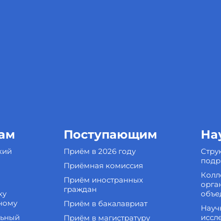
ам
Поступающим
На
кий
Приём в 2026 году
Стру
подр
Приёмная комиссия
Колл
Приём иностранных
орга
граждан
ку
объе
ному
Приём в бакалавриат
Науч
льный
иссл
Приём в магистратуру