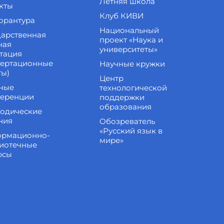
Летняя школа
кты
Клуб КИВИ
орантура
Национальный
дарственная
проект «Наука и
ная
университеты»
стация
сертационные
Научные кружки
ты)
Центр
ные
технологической
еренции
поддержки
образования
одические
ния
Обозреватель
«Русский язык в
рмационно-
мире»
иотечные
рсы