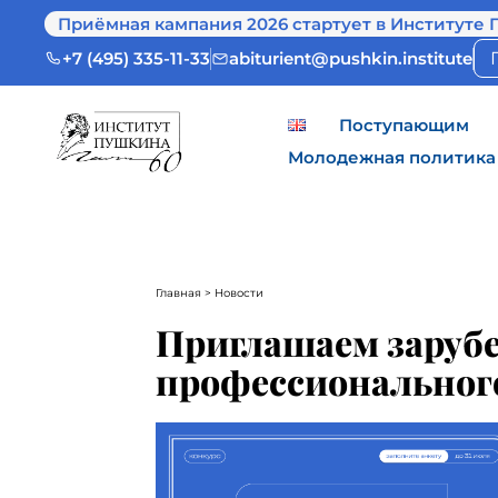
Приёмная кампания 2026 стартует в Институте 
+7 (495) 335-11-33
abiturient@pushkin.institute
Поступающим
Молодежная политика
Главная
> Новости
Приглашаем зарубе
профессиональног