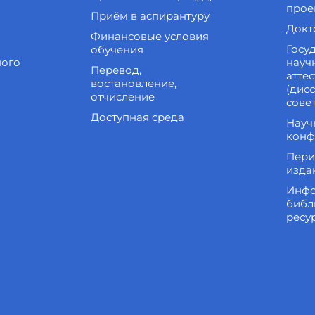
прое
Приём в аспирантуру
Докт
Финансовые условия
Госу
обучения
ного
науч
Перевод,
атте
востановление,
(дис
отчисление
сове
Доступная среда
Науч
конф
Пери
изда
Инфо
библ
ресу