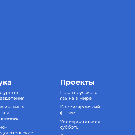
ука
Проекты
ктурные
Послы русского
азделения
языка в мире
егиальные
Костомаровский
ны и
форум
динения
Университетские
но-
субботы
едовательские