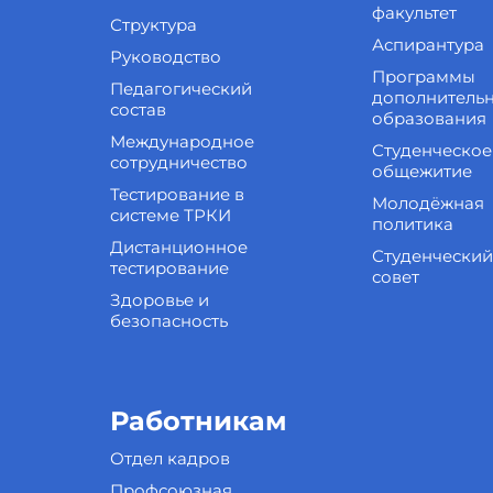
факультет
Структура
Аспирантура
Руководство
Программы
Педагогический
дополнитель
состав
образования
Международное
Студенческое
сотрудничество
общежитие
Тестирование в
Молодёжная
системе ТРКИ
политика
Дистанционное
Студенческий
тестирование
совет
Здоровье и
безопасность
Работникам
Отдел кадров
Профсоюзная