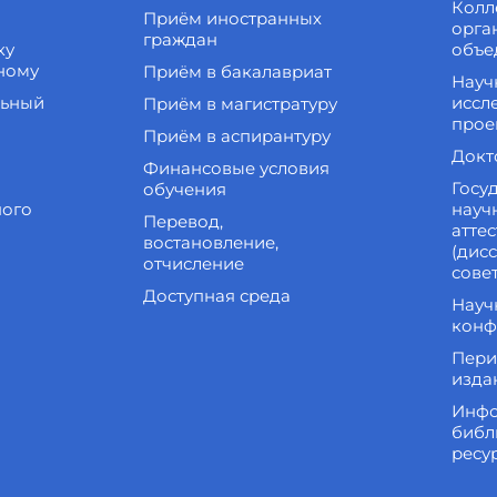
Колл
Приём иностранных
орга
граждан
ку
объе
ному
Приём в бакалавриат
Науч
льный
иссл
Приём в магистратуру
прое
Приём в аспирантуру
Докт
Финансовые условия
Госу
обучения
ного
науч
Перевод,
атте
востановление,
(дис
отчисление
сове
Доступная среда
Науч
конф
Пери
изда
Инфо
библ
ресу