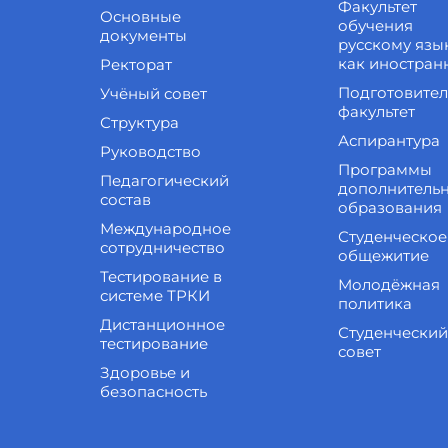
Факультет
Основные
обучения
документы
русскому язы
как иностран
Ректорат
Подготовите
Учёный совет
факультет
Структура
Аспирантура
Руководство
Программы
Педагогический
дополнитель
состав
образования
Международное
Студенческое
сотрудничество
общежитие
Тестирование в
Молодёжная
системе ТРКИ
политика
Дистанционное
Студенческий
тестирование
совет
Здоровье и
безопасность