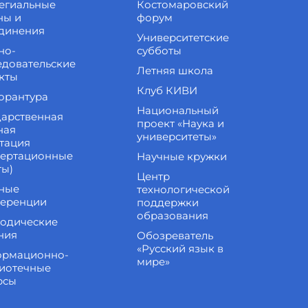
егиальные
Костомаровский
ны и
форум
динения
Университетские
но-
субботы
едовательские
Летняя школа
кты
Клуб КИВИ
орантура
Национальный
дарственная
проект «Наука и
ная
университеты»
стация
сертационные
Научные кружки
ты)
Центр
ные
технологической
еренции
поддержки
образования
одические
ния
Обозреватель
«Русский язык в
рмационно-
мире»
иотечные
рсы