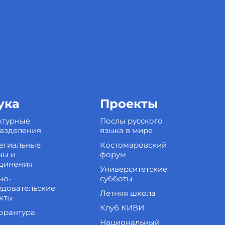
ука
Проекты
ктурные
Послы русского
азделения
языка в мире
егиальные
Костомаровский
ны и
форум
динения
Университетские
но-
субботы
едовательские
Летняя школа
кты
Клуб КИВИ
орантура
Национальный