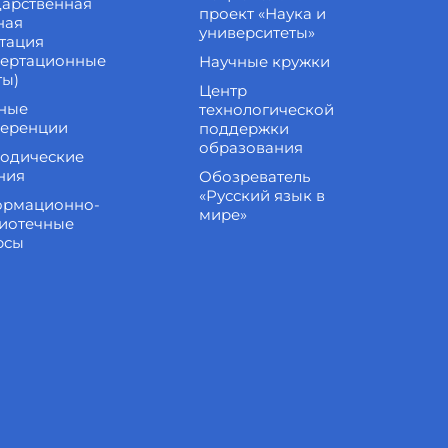
дарственная
проект «Наука и
ная
университеты»
стация
сертационные
Научные кружки
ты)
Центр
ные
технологической
еренции
поддержки
образования
одические
ния
Обозреватель
«Русский язык в
рмационно-
мире»
иотечные
рсы