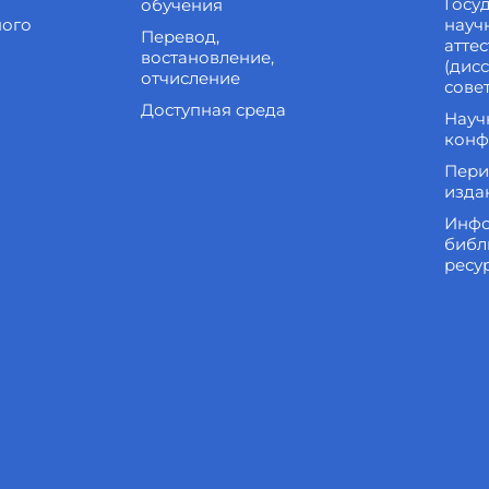
Госу
обучения
ного
науч
Перевод,
атте
востановление,
(дис
отчисление
сове
Доступная среда
Науч
конф
Пери
изда
Инфо
библ
ресу