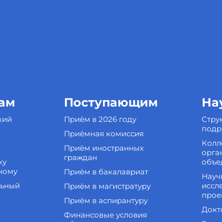
ам
Поступающим
На
кий
Приём в 2026 году
Стру
подр
Приёмная комиссия
Колл
Приём иностранных
орга
граждан
ку
объе
ному
Приём в бакалавриат
Науч
льный
иссл
Приём в магистратуру
прое
Приём в аспирантуру
Докт
Финансовые условия