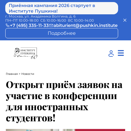
Приёмная кампания 2026 стартует в
Институте Пушкина!
г. Москва, ул. Академика Волгина, д. 6
ПН–ПТ 10:00–18:00 СБ 10:00–16:00 ВС 10:00–14:00
+7 (495) 335-11-33
abiturient@pushkin.institute
Подробнее
☰
Главная
> Новости
Открыт приём заявок на
участие в конференции
для иностранных
студентов!