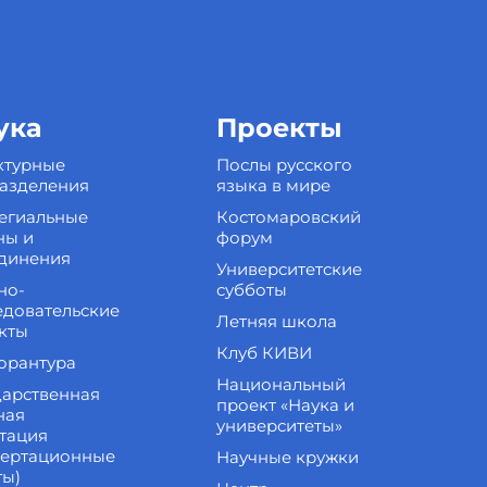
ука
Проекты
ктурные
Послы русского
азделения
языка в мире
егиальные
Костомаровский
ны и
форум
динения
Университетские
но-
субботы
едовательские
Летняя школа
кты
Клуб КИВИ
орантура
Национальный
дарственная
проект «Наука и
ная
университеты»
стация
сертационные
Научные кружки
ты)