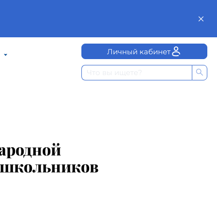
Личный кабинет
народной
х школьников