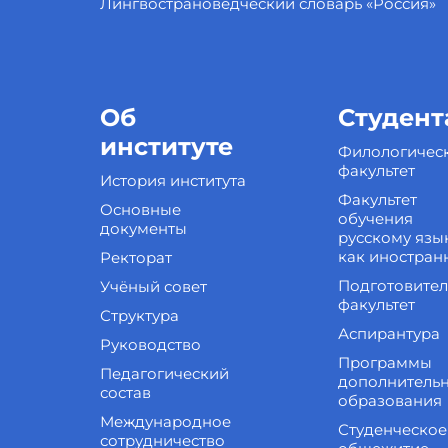
Лингвострановедческий словарь «Россия»
Об
Студент
институте
Филологичес
факультет
История института
Факультет
Основные
обучения
документы
русскому язы
как иностран
Ректорат
Подготовите
Учёный совет
факультет
Структура
Аспирантура
Руководство
Программы
Педагогический
дополнитель
состав
образования
Международное
Студенческое
сотрудничество