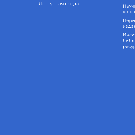
Доступная среда
Науч
конф
Пери
изда
Инфо
библ
ресу