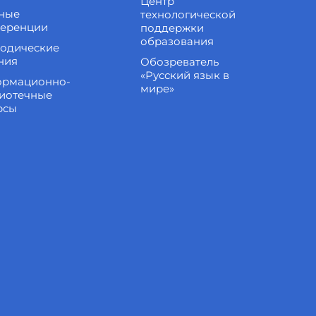
Центр
ные
технологической
еренции
поддержки
образования
одические
ния
Обозреватель
«Русский язык в
рмационно-
мире»
иотечные
рсы