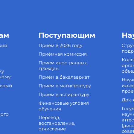
ам
Поступающим
На
кий
Приём в 2026 году
Стру
подр
Приёмная комиссия
Колл
Приём иностранных
орга
граждан
ку
объе
ному
Приём в бакалавриат
Науч
льный
иссл
Приём в магистратуру
прое
Приём в аспирантуру
Докт
Финансовые условия
Госу
обучения
ного
науч
Перевод,
атте
востановление,
(дис
отчисление
сове