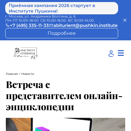
Приёмная кампания 2026 стартует в
Институте Пушкина!
г. Москва, ул. Академика Волгина, д. 6
ПН–ПТ 10:00–18:00 СБ 10:00–16:00 ВС 10:00–14:00
+7 (495) 335-11-33
abiturient@pushkin.institute
Подробнее
☰
Главная
> Новости
Встреча с
представителем онлайн-
энциклопедии