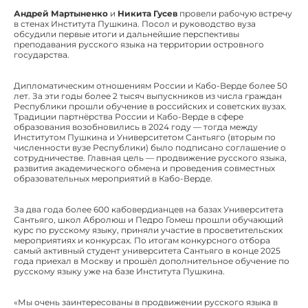
Андрей Мартыненко
и
Никита Гусев
провели рабочую встречу
в стенах Института Пушкина. Посол и руководство вуза
обсудили первые итоги и дальнейшие перспективы
преподавания русского языка на территории островного
государства.
Дипломатическим отношениям России и Кабо-Верде более 50
лет. За эти годы более 2 тысяч выпускников из числа граждан
Республики прошли обучение в российских и советских вузах.
Традиции партнёрства России и Кабо-Верде в сфере
образования возобновились в 2024 году — тогда между
Институтом Пушкина и Университетом Сантьяго (вторым по
численности вузе Республики) было подписано соглашение о
сотрудничестве. Главная цель — продвижение русского языка,
развития академического обмена и проведения совместных
образовательных мероприятий в Кабо-Верде.
За два года более 600 кабовердианцев на базах Университета
Сантьяго, школ Абролюш и Педро Гомеш прошли обучающий
курс по русскому языку, приняли участие в просветительских
мероприятиях и конкурсах. По итогам конкурсного отбора
самый активный студент университета Сантьяго в конце 2025
года приехал в Москву и прошёл дополнительное обучение по
русскому языку уже на базе Института Пушкина.
«Мы очень заинтересованы в продвижении русского языка в