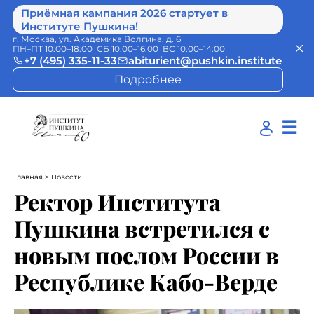
Приёмная кампания 2026 стартует в
Институте Пушкина!
г. Москва, ул. Академика Волгина, д. 6
ПН–ПТ 10:00–18:00 СБ 10:00–16:00 ВС 10:00–14:00
+7 (495) 335-11-33
abiturient@pushkin.institute
Подробнее
☰
Главная
> Новости
Ректор Института
Пушкина встретился с
новым послом России в
Республике Кабо-Верде