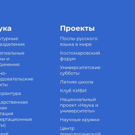
ука
Проекты
ктурные
Послы русского
азделения
языка в мире
егиальные
Костомаровский
ны и
форум
динения
Университетские
но-
субботы
едовательские
Летняя школа
кты
Клуб КИВИ
орантура
Национальный
дарственная
проект «Наука и
ная
университеты»
стация
сертационные
Научные кружки
ты)
Центр
ные
технологической