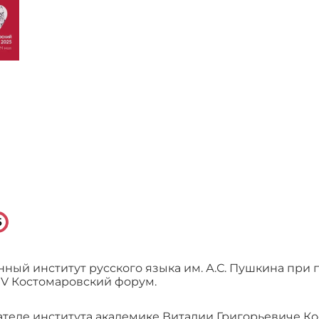
5
венный институт русского языка им. А.С. Пушкина пр
V Костомаровский форум.
теле института академике Виталии Григорьевиче Кос