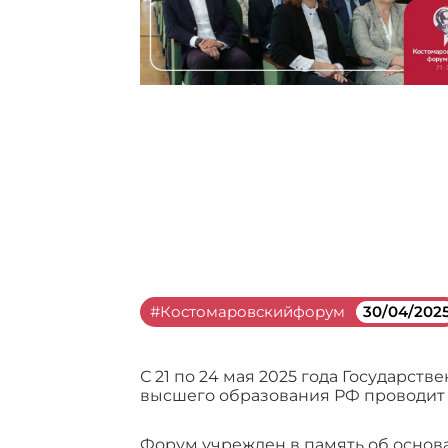
#Костомаровскийфорум
30/04/202
С 21 по 24 мая 2025 года Государст
высшего образования РФ проводит 
Форум учрежден в память об основа