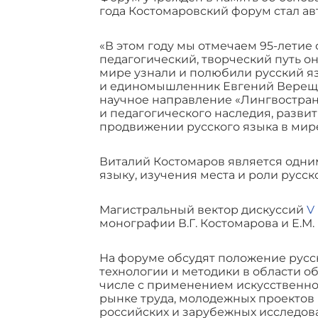
года Костомаровский форум стал а
«В этом году мы отмечаем 95-летие
педагогический, творческий путь о
мире узнали и полюбили русский яз
и единомышленник Евгений Верещаг
научное направление «Лингвостран
и педагогического наследия, разви
продвижении русского языка в мире»
Виталий Костомаров является одни
языку, изучения места и роли русс
Магистральный вектор дискуссий
V
монографии В.Г. Костомарова и Е.М
На форуме обсудят положение русс
технологии и методики в области о
числе с применением искусственно
рынке труда, молодежных проектов
российских и зарубежных исследова