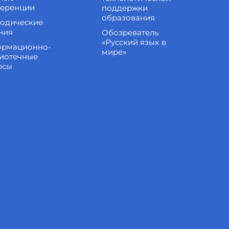
еренции
поддержки
образования
одические
ния
Обозреватель
«Русский язык в
рмационно-
мире»
иотечные
рсы