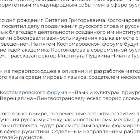
вторитетным международным событием в сфере руси
 со дня рождения Виталия Григорьевича Костомарова
н посвятил делу продвижения русского слова и русс
ык благодаря деятельности созданного им института
ин обосновали важность изучения языка вместе с к
оведение». На пятом Костомаровском форуме будут 
тие идей академика Костомарова в современной руси
, – рассказал ректор Института Пушкина Никита Гус
м из первопроходцев в описании и разработке мето
кого языка среди мировых языков, создателем неско
 Костомаровского форума
– «Язык и культура», приур
. Верещагина «Лингвострановедческая теория слова»
кого языка в мире, современные аспекты развития 
бучения русскому языку как иностранному, междисц
го интеллекта. Будут рассмотрены задачи формиро
 в сфере русистики. Отдельным направлением работ
телей-русистов.