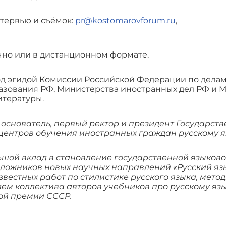
тервью и съёмок:
pr@kostomarovforum.ru
,
чно или в дистанционном формате.
од эгидой Комиссии Российской Федерации по дел
азования РФ, Министерства иностранных дел РФ и
итературы.
основатель, первый ректор и президент Государств
х центров обучения иностранных граждан русскому я
льшой вклад в становление государственной языков
ложников новых научных направлений «Русский яз
вестных работ по стилистике русского языка, мето
ем коллектива авторов учебников про русскому язы
ной премии СССР.