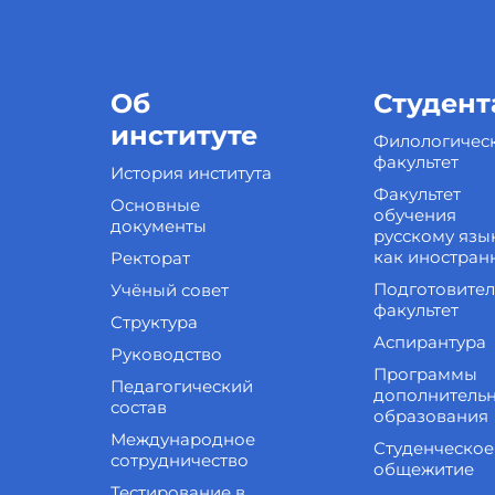
Об
Студент
институте
Филологичес
факультет
История института
Факультет
Основные
обучения
документы
русскому язы
как иностран
Ректорат
Подготовите
Учёный совет
факультет
Структура
Аспирантура
Руководство
Программы
Педагогический
дополнитель
состав
образования
Международное
Студенческое
сотрудничество
общежитие
Тестирование в