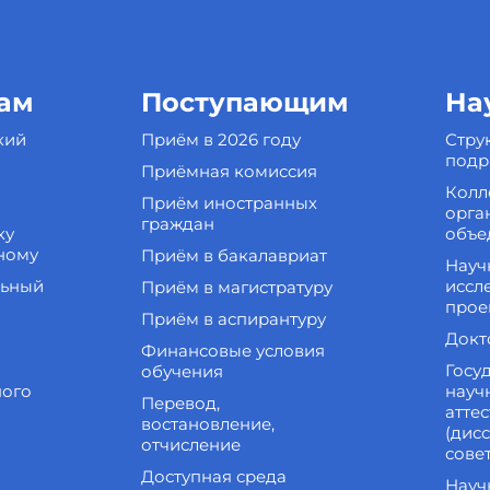
ам
Поступающим
На
кий
Приём в 2026 году
Стру
подр
Приёмная комиссия
Колл
Приём иностранных
орга
граждан
ку
объе
ному
Приём в бакалавриат
Науч
льный
иссл
Приём в магистратуру
прое
Приём в аспирантуру
Докт
Финансовые условия
Госу
обучения
ного
науч
Перевод,
атте
востановление,
(дис
отчисление
сове
Доступная среда
Науч