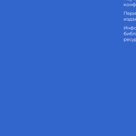
конф
Пери
изда
Инфо
библ
ресу