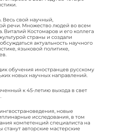
стики.
. Весь свой научный,
кой речи. Множество людей во всем
. Виталий Костомаров и его коллега
ультурой страны и создали
обсуждаться актуальность научного
стике, языковой политике,
ев.
дик обучения иностранцев русскому
льких новых научных направлений.
оченный к 45-летию выхода в свет
.
лингвострановедения, новые
иплинарные исследования, в том
вания компетенций специалиста на
ы станут авторские мастерские