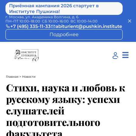
Приёмная кампания 2026 стартует в
Институте Пушкина!
г. Москва, ул. Академика Волгина, д. 6
ПН–ПТ 10:00–18:00 СБ 10:00–16:00 ВС 10:00–14:00
+7 (495) 335-11-33
abiturient@pushkin.institute
Подробнее
☰
Главная
> Новости
Стихи, наука и любовь к
русскому языку: успехи
слушателей
подготовительного
факультета