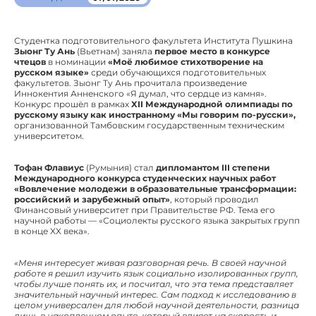
Студентка подготовительного факультета Института Пушкина
Зыонг Ту Ань
(Вьетнам) заняла
первое место в конкурсе
чтецов
в номинации
«Моё любимое стихотворение на
русском языке»
среди обучающихся подготовительных
факультетов. Зыонг Ту Ань прочитала произведение
Иннокентия Анненского «Я думал, что сердце из камня».
Конкурс прошёл в рамках
XII Международной олимпиады по
русскому языку как иностранному «Мы говорим по-русски»,
организованной Тамбовским государственным техническим
университетом.
Тофан Флавиус
(Румыния) стал
дипломантом III степени
Международного конкурса студенческих научных работ
«Вовлечение молодежи в образовательные трансформации:
российский и зарубежный опыт»
, который проводил
Финансовый университет при Правительстве РФ. Тема его
научной работы — «Социолекты русского языка закрытых групп
в конце XX века».
«Меня интересует живая разговорная речь. В своей научной
работе я решил изучить язык социально изолированных групп,
чтобы лучше понять их, и посчитал, что эта тема представляет
значительный научный интерес. Сам подход к исследованию в
целом универсален для любой научной деятельности, разница
лишь в накопленном опыте, который влияет на скорость и