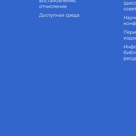
востановление,
(дис
отчисление
сове
Доступная среда
Науч
конф
Пери
изда
Инфо
библ
ресу