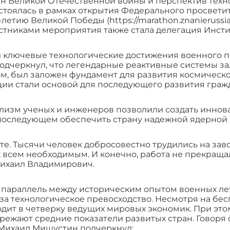
н Великой Отечественной войны и перспектив техно
тоялась в рамках открытия Федерального просвети
етию Великой Победы (https://marathon.znanierussia
стниками мероприятия также стала делегация Инсти
 ключевые технологические достижения военного п
одчеркнул, что легендарные реактивные системы за
м, был заложен фундамент для развития космическо
ции стали основой для последующего развития граж
лизм ученых и инженеров позволили создать инно
 последующем обеспечить страну надежной ядерной 
те. Тысячи человек добросовестно трудились на завод
 всем необходимым. И конечно, работа не прекраща
Михаил Владимирович.
л параллель между историческим опытом военных л
 за технологическое превосходство. Несмотря на б
одит в четверку ведущих мировых экономик. При это
ежают средние показатели развитых стран. Говоря 
 Михаил Мишустин подчеркнул: