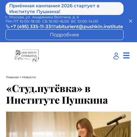
Приёмная кампания 2026 стартует в
Институте Пушкина!
г. Москва, ул. Академика Волгина, д. 6
ПН–ПТ 10:00–18:00 СБ 10:00–16:00 ВС 10:00–14:00
+7 (495) 335-11-33
abiturient@pushkin.institute
Подробнее
☰
Главная
> Новости
«Студ.путёвка» в
Институте Пушкина