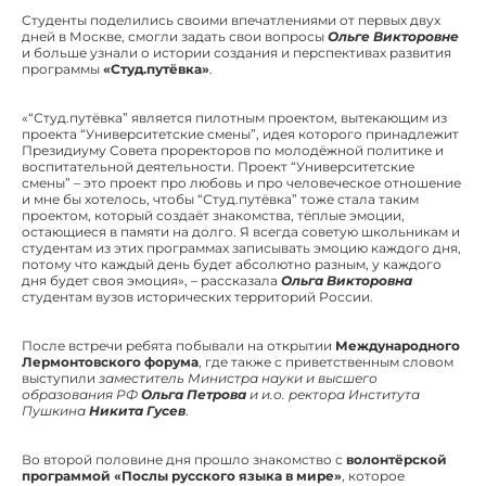
Студенты поделились своими впечатлениями от первых двух
дней в Москве, смогли задать свои вопросы
Ольге Викторовне
и больше узнали о истории создания и перспективах развития
программы
«Студ.путёвка»
.
«“Студ.путёвка” является пилотным проектом, вытекающим из
проекта “Университетские смены”, идея которого принадлежит
Президиуму Совета проректоров по молодёжной политике и
воспитательной деятельности. Проект “Университетские
смены” – это проект про любовь и про человеческое отношение
и мне бы хотелось, чтобы “Студ.путёвка” тоже стала таким
проектом, который создаёт знакомства, тёплые эмоции,
остающиеся в памяти на долго. Я всегда советую школьникам и
студентам из этих программах записывать эмоцию каждого дня,
потому что каждый день будет абсолютно разным, у каждого
дня будет своя эмоция», – рассказала
Ольга Викторовна
студентам вузов исторических территорий России.
После встречи ребята побывали на открытии
Международного
Лермонтовского форума
, где также с приветственным словом
выступили
заместитель Министра науки и высшего
образования РФ
Ольга Петрова
и и.о. ректора Института
Пушкина
Никита Гусев
.
Во второй половине дня прошло знакомство с
волонтёрской
программой «Послы русского языка в мире»
, которое