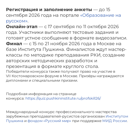
Регистрация и заполнение анкеты
— до 15
сентября 2026 года на портале
«Образование на
русском»
.
Онлайн-этап
— с 17 сентября по 11 октября 2026
года. Участники выполняют тестовые задания и
готовят устное сообщение в формате видеозаписи.
Финал
— с 15 по 21 ноября 2026 года в Москве на
базе Института Пушкина. Финалистов ждут мастер-
классы по методике преподавания РКИ, создание
авторских методических разработок и
презентация в формате круглого стола.
Победители конкурса также получают право на участие в
VII Костомаровском форуме в Москве. Призёры награждаются
дипломами и специальными призами.
Подробная информация на странице
конкурса:
https://quiz.pushkininstitute.ru/profskill26/
Международный конкурс профессионального мастерства
зарубежных преподавателей-русистов организован
Институтом
Пушкина
и
фондом «Русский мир»
при поддержке
МИД России
.