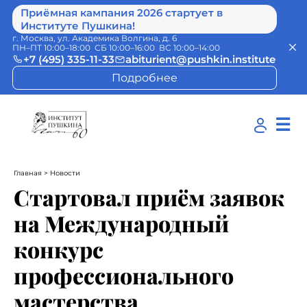
Приёмная кампания 2026 стартует в
Институте Пушкина!
г. Москва, ул. Академика Волгина, д. 6
ПН–ПТ 10:00–18:00 СБ 10:00–16:00 ВС 10:00–14:00
+7 (495) 335-11-33
abiturient@pushkin.institute
Подробнее
☰
Главная
> Новости
Стартовал приём заявок
на Международный
конкурс
профессионального
мастерства