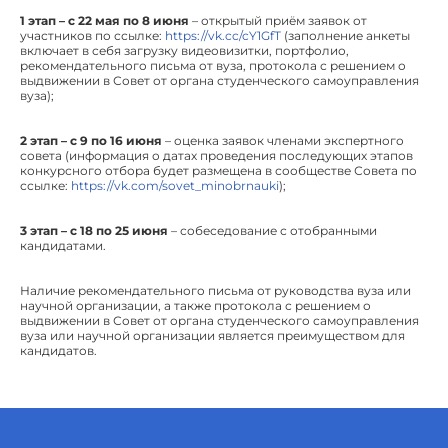
1 этап – с 22 мая по 8 июня
– открытый приём заявок от
участников по ссылке:
https://vk.cc/cY1GfT
(заполнение анкеты
включает в себя загрузку видеовизитки, портфолио,
рекомендательного письма от вуза, протокола с решением о
выдвижении в Совет от органа студенческого самоуправления
вуза);
2 этап – с 9 по 16 июня
– оценка заявок членами экспертного
совета (информация о датах проведения последующих этапов
конкурсного отбора будет размещена в сообществе Совета по
ссылке:
https://vk.com/sovet_minobrnauki
);
3 этап – с 18 по 25 июня
– собеседование с отобранными
кандидатами.
Наличие рекомендательного письма от руководства вуза или
научной организации, а также протокола с решением о
выдвижении в Совет от органа студенческого самоуправления
вуза или научной организации является преимуществом для
кандидатов.