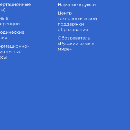
сертационные
Научные кружки
ты)
Центр
ные
технологической
еренции
поддержки
образования
одические
ния
Обозреватель
«Русский язык в
рмационно-
мире»
иотечные
рсы