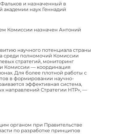
 Фальков и назначенный в
й академии наук Геннадий
арем Комиссии назначен Антоний
звитию научного потенциала страны
тва среди полномочий Комиссии
слевых стратегий, мониторинг
ти Комиссии — координация
онах. Для более плотной работы с
ктов в формировании научно-
аивается эффективная система,
х направлений Стратегии НТР», —
щим органом при Правительстве
ласти по разработке принципов