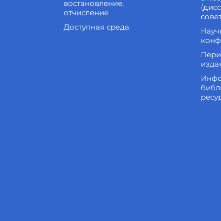
востановление,
(дис
отчисление
сове
Доступная среда
Науч
конф
Пери
изда
Инфо
библ
ресу