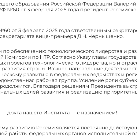
сшего образования Российской Федерации Валерий
РФ №60 от 3 февраля 2025 года президент Российско
 №60 от 3 февраля 2025 года ответственным секрет
 секретариата вице-премьера Д.Н. Чернышенко.
 по обеспечению технологического лидерства и ра
й Комиссии по НТР. Согласно Указу главы государс
ых проектов технологического лидерства, но и отра
о развития страны. Важное направление деятельнос
ческому развитию в федеральных ведомствах и реги
едомственная рабочая группа. Усиление роли субъе
продолжится. Благодаря решениям Президента выстр
нальных целей развития и реализацию приоритетны
— друга нашего Института — с назначением!
ому развитию России является постоянно действую
ией работы федеральных органов исполнительной в