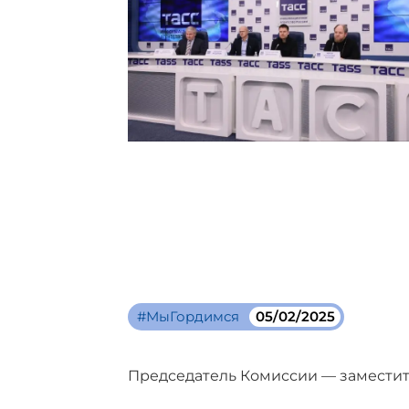
#МыГордимся
05/02/2025
Председатель Комиссии — замести