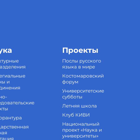
ука
Проекты
ктурные
Послы русского
азделения
языка в мире
егиальные
Костомаровский
ны и
форум
динения
Университетские
но-
субботы
едовательские
Летняя школа
кты
Клуб КИВИ
орантура
Национальный
дарственная
проект «Наука и
ная
университеты»
стация