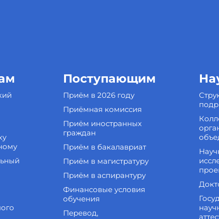
ам
Поступающим
На
кий
Приём в 2026 году
Стру
подр
Приёмная комиссия
Колл
Приём иностранных
орга
граждан
ку
объе
ному
Приём в бакалавриат
Науч
льный
иссл
Приём в магистратуру
прое
Приём в аспирантуру
Докт
Финансовые условия
Госу
обучения
ного
науч
Перевод,
атте