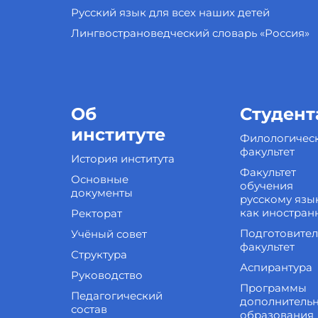
Русский язык для всех наших детей
Лингвострановедческий словарь «Россия»
Об
Студент
институте
Филологичес
факультет
История института
Факультет
Основные
обучения
документы
русскому язы
как иностран
Ректорат
Подготовите
Учёный совет
факультет
Структура
Аспирантура
Руководство
Программы
Педагогический
дополнитель
состав
образования