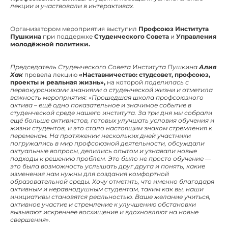
лекции и участвовали в интерактивах.
Организатором мероприятия выступил
Профсоюз Института
Пушкина
при поддержке
Студенческого Совета
и
Управления
молодёжной политики.
Председатель Студенческого Совета Института Пушкина
Алия
Хак
провела лекцию
«Наставничество: студсовет, профсоюз,
проекты и реальная жизнь»,
на которой
поделилась с
первокурсниками знаниями о студенческой жизни и отметила
важность мероприятия:
«Прошедшая школа профсоюзного
актива – ещё одно показательное и значимое событие в
студенческой среде нашего института. За три дня мы собрали
ещё больше активистов, готовых улучшать условия обучения и
жизни студентов, и это стало настоящим знаком стремления к
переменам. На протяжении нескольких дней участники
погружались в мир профсоюзной деятельности, обсуждали
актуальные вопросы, делились опытом и узнавали новые
подходы к решению проблем. Это было не просто обучение —
это была возможность услышать друг друга и понять, какие
изменения нам нужны для создания комфортной
образовательной среды. Хочу отметить, что именно благодаря
активным и неравнодушным студентам, таким как вы, наши
инициативы становятся реальностью. Ваше желание учиться,
активное участие и стремление к улучшению обстановки
вызывают искреннее восхищение и вдохновляют на новые
свершения».