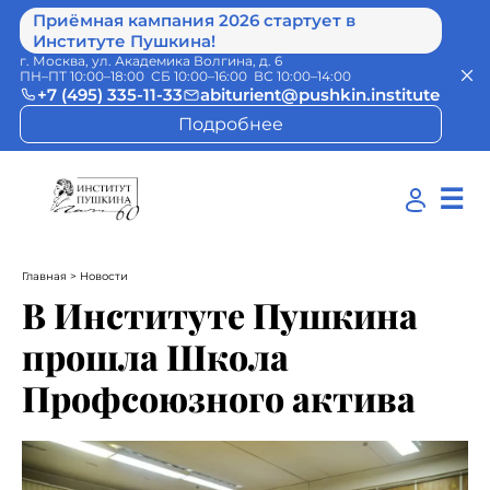
Приёмная кампания 2026 стартует в
Институте Пушкина!
г. Москва, ул. Академика Волгина, д. 6
ПН–ПТ 10:00–18:00 СБ 10:00–16:00 ВС 10:00–14:00
+7 (495) 335-11-33
abiturient@pushkin.institute
Подробнее
☰
Главная
> Новости
В Институте Пушкина
прошла Школа
Профсоюзного актива