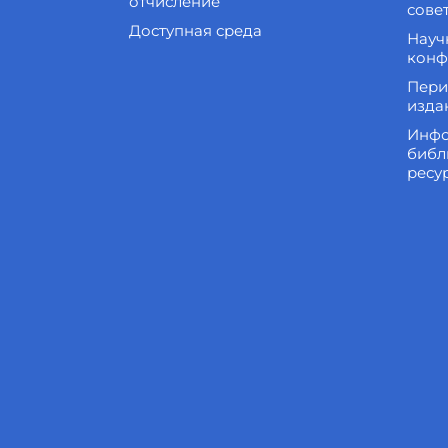
отчисление
сове
Доступная среда
Науч
конф
Пери
изда
Инфо
библ
ресу