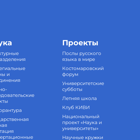
ука
Проекты
ктурные
Послы русского
азделения
языка в мире
егиальные
Костомаровский
ны и
форум
динения
Университетские
но-
субботы
едовательские
Летняя школа
кты
Клуб КИВИ
орантура
Национальный
дарственная
проект «Наука и
ная
университеты»
стация
сертационные
Научные кружки