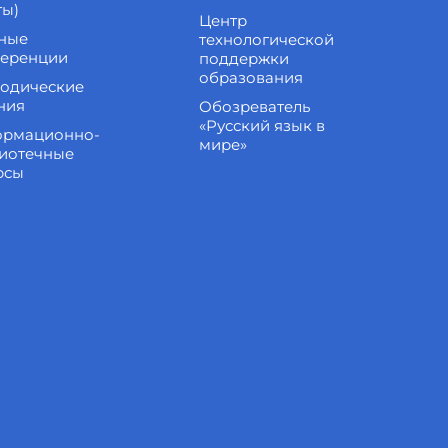
ты)
Центр
ные
технологической
еренции
поддержки
образования
одические
ния
Обозреватель
«Русский язык в
рмационно-
мире»
иотечные
рсы