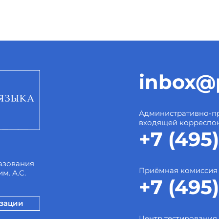
inbox@p
Административно-пр
входящей корреспо
+7 (495)
азования
Приёмная комиссия
м. А.С.
+7 (495)
изации
Центр тестирования