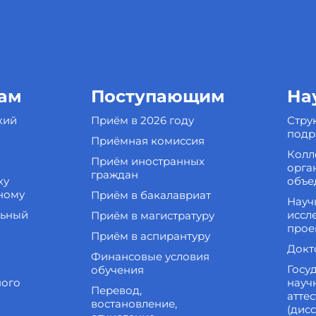
ам
Поступающим
На
кий
Приём в 2026 году
Стру
подр
Приёмная комиссия
Колл
Приём иностранных
орга
граждан
ку
объе
ному
Приём в бакалавриат
Науч
льный
иссл
Приём в магистратуру
прое
Приём в аспирантуру
Докт
Финансовые условия
Госу
обучения
ного
науч
Перевод,
атте
востановление,
(дис