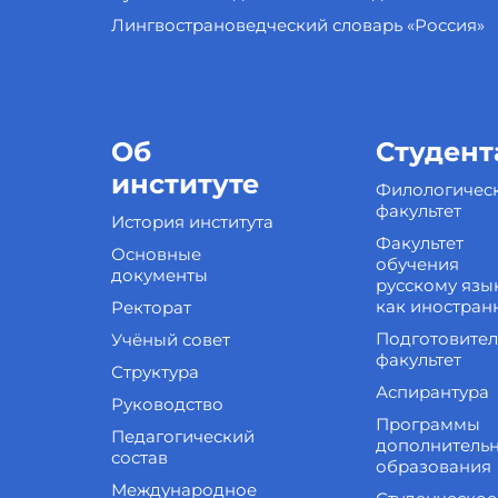
Лингвострановедческий словарь «Россия»
Об
Студент
институте
Филологичес
факультет
История института
Факультет
Основные
обучения
документы
русскому язы
как иностран
Ректорат
Подготовите
Учёный совет
факультет
Структура
Аспирантура
Руководство
Программы
Педагогический
дополнитель
состав
образования
Международное