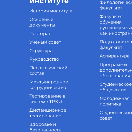
институте
Филологичес
факультет
История института
Факультет
Основные
обучения
документы
русскому язы
как иностран
Ректорат
Подготовите
Учёный совет
факультет
Структура
Аспирантура
Руководство
Программы
Педагогический
дополнитель
состав
образования
Международное
Студенческое
сотрудничество
общежитие
Тестирование в
Молодёжная
системе ТРКИ
политика
Дистанционное
Студенческий
тестирование
совет
Здоровье и
безопасность