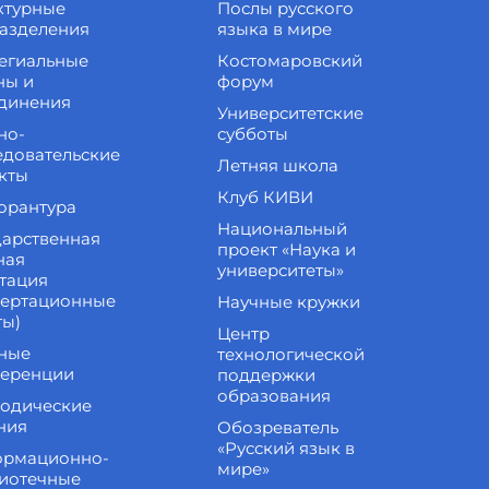
ктурные
Послы русского
азделения
языка в мире
егиальные
Костомаровский
ны и
форум
динения
Университетские
но-
субботы
едовательские
Летняя школа
кты
Клуб КИВИ
орантура
Национальный
дарственная
проект «Наука и
ная
университеты»
стация
сертационные
Научные кружки
ты)
Центр
ные
технологической
еренции
поддержки
образования
одические
ния
Обозреватель
«Русский язык в
рмационно-
мире»
иотечные