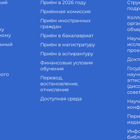
кий
Приём в 2026 году
Стру
подр
Приёмная комиссия
Колл
Приём иностранных
орга
граждан
ку
объе
ному
Приём в бакалавриат
Науч
льный
иссл
Приём в магистратуру
прое
Приём в аспирантуру
Докт
Финансовые условия
Госу
обучения
ного
науч
Перевод,
атте
востановление,
(дис
отчисление
сове
Доступная среда
Науч
конф
Пери
изда
Инфо
библ