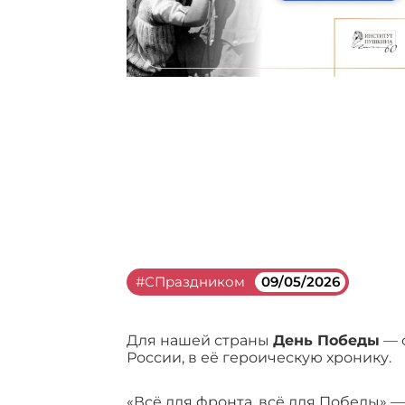
#СПраздником
09/05/2026
Для нашей страны
День Победы
— с
России, в её героическую хронику.
«Всё для фронта, всё для Победы» —