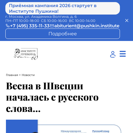
Приёмная кампания 2026 стартует в
Институте Пушкина!
г. Москва, ул. Академика Волгина, д. 6
ПН–ПТ 10:00–18:00 СБ 10:00–16:00 ВС 10:00–14:00
+7 (495) 335-11-33
abiturient@pushkin.institute
Подробнее
☰
Главная
> Новости
Весна в Швеции
началась с русского
слова…