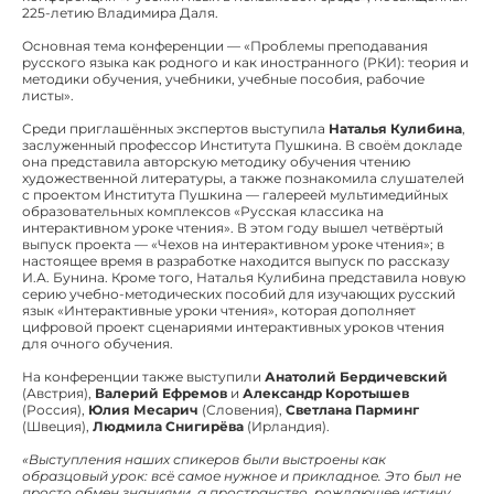
225-летию Владимира Даля.
Основная тема конференции — «Проблемы преподавания
русского языка как родного и как иностранного (РКИ): теория и
методики обучения, учебники, учебные пособия, рабочие
листы».
Среди приглашённых экспертов выступила
Наталья Кулибина
,
заслуженный профессор Института Пушкина. В своём докладе
она представила авторскую методику обучения чтению
художественной литературы, а также познакомила слушателей
с проектом Института Пушкина — галереей мультимедийных
образовательных комплексов «Русская классика на
интерактивном уроке чтения». В этом году вышел четвёртый
выпуск проекта — «Чехов на интерактивном уроке чтения»; в
настоящее время в разработке находится выпуск по рассказу
И.А. Бунина. Кроме того, Наталья Кулибина представила новую
серию учебно-методических пособий для изучающих русский
язык «Интерактивные уроки чтения», которая дополняет
цифровой проект сценариями интерактивных уроков чтения
для очного обучения.
На конференции также выступили
Анатолий Бердичевский
(Австрия),
Валерий Ефремов
и
Александр Коротышев
(Россия),
Юлия Месарич
(Словения),
Светлана Парминг
(Швеция),
Людмила Снигирёва
(Ирландия).
«Выступления наших спикеров были выстроены как
образцовый урок: всё самое нужное и прикладное. Это был не
просто обмен знаниями, а пространство, рождающее истину.