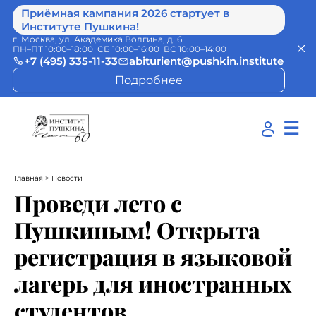
Приёмная кампания 2026 стартует в
Институте Пушкина!
г. Москва, ул. Академика Волгина, д. 6
ПН–ПТ 10:00–18:00 СБ 10:00–16:00 ВС 10:00–14:00
+7 (495) 335-11-33
abiturient@pushkin.institute
Подробнее
☰
Главная
> Новости
Проведи лето с
Пушкиным! Открыта
регистрация в языковой
лагерь для иностранных
студентов