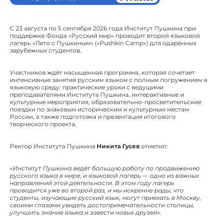
С 23 августа по 5 сентября 2026 года Институт Пушкина при
поддержке Фонда «Русский мир» проводит второй языковой
лагерь «Лето с Пушкиным» («Pushkin Camp») для одарённых
зарубежных студентов.
Участников ждёт насыщенная программа, которая сочетает
интенсивные занятия русским языком с полным погружением в
языковую среду: практические уроки с ведущими
преподавателями Института Пушкина, интерактивные и
культурные мероприятия, образовательно-просветительские
поездки по знаковым историческим и культурным местам
России, а также подготовка и презентация итогового
творческого проекта.
Ректор Института Пушкина
Никита Гусев
отметил:
«Институт Пушкина ведёт большую работу по продвижению
русского языка в мире, и языковой лагерь — одно из важных
направлений этой деятельности. В этом году лагерь
проводится уже во второй раз, и мы искренне рады, что
студенты, изучающие русский язык, могут приехать в Москву,
своими глазами увидеть достопримечательности столицы,
улучшить знание языка и завести новых друзей».