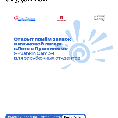
#МеждународнаяДеятельность
04/06/2026