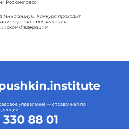
м Росконгресс.
 Инносоциум. Конкурс проходит
Министерства просвещения
сийской Федерации,
ushkin.institute
авовое управление — справочная по
нденции
 330 88 01