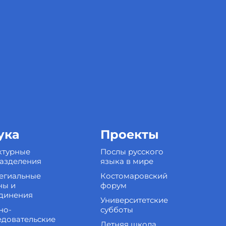
ука
Проекты
ктурные
Послы русского
азделения
языка в мире
егиальные
Костомаровский
ны и
форум
динения
Университетские
но-
субботы
едовательские
Летняя школа