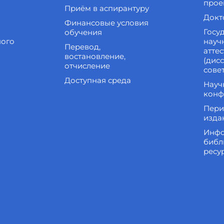
прое
Приём в аспирантуру
Докт
Финансовые условия
Госу
обучения
ного
науч
Перевод,
атте
востановление,
(дис
отчисление
сове
Доступная среда
Науч
конф
Пери
изда
Инфо
библ
ресу