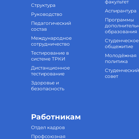
факультет
Структура
Аспирантура
Руководство
Программы
Педагогический
дополнитель
состав
образования
Международное
Студенческое
сотрудничество
общежитие
Тестирование в
Молодёжная
системе ТРКИ
политика
Дистанционное
Студенческий
тестирование
совет
Здоровье и
безопасность
Работникам
Отдел кадров
Профсоюзная