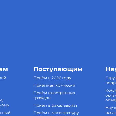
ам
Поступающим
На
кий
Приём в 2026 году
Стру
подр
Приёмная комиссия
Колл
Приём иностранных
орга
граждан
ку
объе
ному
Приём в бакалавриат
Науч
льный
иссл
Приём в магистратуру