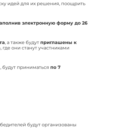
ку идей для их решения, поощрить
аполнив электронную форму до 26
та
, а также будут
приглашены к
а
, где они станут участниками
, будут приниматься
по 7
бедителей будут организованы