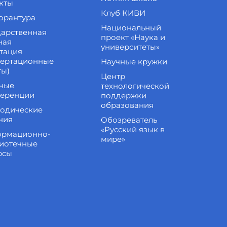
кты
Клуб КИВИ
орантура
Национальный
дарственная
проект «Наука и
ная
университеты»
стация
сертационные
Научные кружки
ты)
Центр
ные
технологической
еренции
поддержки
образования
одические
ния
Обозреватель
«Русский язык в
рмационно-
мире»
иотечные
рсы