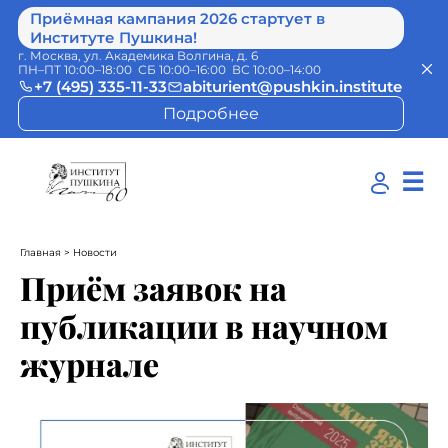
Приёмная кампания 2026 стартует в
Институте Пушкина!
г. Москва, ул. Академика Волгина, д. 6
ПН–ПТ 10:00–18:00 СБ 10:00–16:00 ВС 10:00–14:00
+7 (495) 335-11-33
abiturient@pushkin.institute
Подробнее
☰
Главная
> Новости
Приём заявок на
публикации в научном
журнале