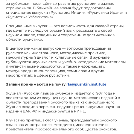
за рубежом», посвящённых развитию русистики в разных
странах мира. В ближайшее время будут подготовлены
специальные выпуски «Русистика Индии», «Русистика Ирана» и
«Русистика Узбекистана».
Специальные выпуски — это возможность для каждой страны,
где ценят и исследуют русский язык, рассказать о своей
научной школе, традициях и современных достижениях в
области русистики.
В центре внимания выпусков — вопросы преподавания
русского как иностранного, методические практики,
межкультурный диалог и культурные связи. В журнале
публикуются научные статьи, учебно-методические материалы,
лингвистические разработки, а также информация о
международных конференциях, семинарах и других
мероприятиях в сфере русистики.
Заявки принимаются на почту
rla@pushkin.institute
Журнал «Русский язык за рубежом» издаётся с 1967 года и
является одним из ведущих научно-методических изданий в
области преподавания русского языка как иностранного.
Журнал входит в перечень ведущих рецензируемых научных
изданий ВАК РФ и индексируется в РИНЦ.
К участию приглашаются ученые, преподаватели русского
языка как иностранного, методисты, исследователи и
представители профессионального сообщества русистов.