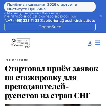
Приёмная кампания 2026 стартует в
Институте Пушкина!
г. Москва, ул. Академика Волгина, д. 6
ПН–ПТ 10:00–18:00 СБ 10:00–16:00 ВС 10:00–14:00
+7 (495) 335-11-33
abiturient@pushkin.institute
Подробнее
☰
Главная
> Новости
Стартовал приём заявок
на стажировку для
преподавателей-
русистов из стран СНГ