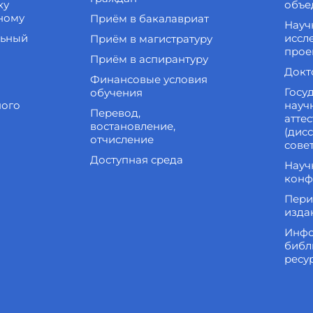
ку
объе
ному
Приём в бакалавриат
Науч
льный
иссл
Приём в магистратуру
прое
Приём в аспирантуру
Докт
Финансовые условия
Госу
обучения
ного
науч
Перевод,
атте
востановление,
(дис
отчисление
сове
Доступная среда
Науч
конф
Пери
изда
Инфо
библ
ресу