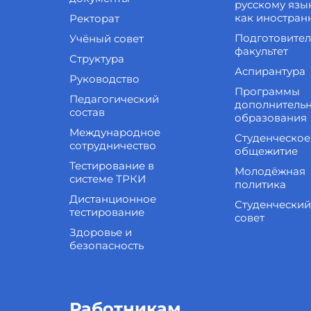
русскому язы
как иностран
Ректорат
Подготовите
Учёный совет
факультет
Структура
Аспирантура
Руководство
Программы
Педагогический
дополнитель
состав
образования
Международное
Студенческое
сотрудничество
общежитие
Тестирование в
Молодёжная
системе ТРКИ
политика
Дистанционное
Студенческий
тестирование
совет
Здоровье и
безопасность
Работникам