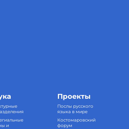
ука
Проекты
ктурные
Послы русского
азделения
языка в мире
егиальные
Костомаровский
ны и
форум