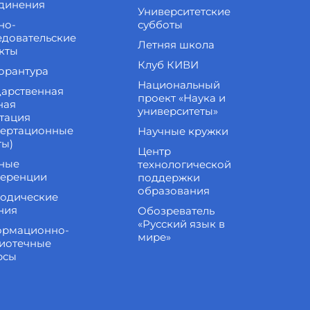
динения
Университетские
но-
субботы
едовательские
Летняя школа
кты
Клуб КИВИ
орантура
Национальный
дарственная
проект «Наука и
ная
университеты»
стация
сертационные
Научные кружки
ты)
Центр
ные
технологической
еренции
поддержки
образования
одические
ния
Обозреватель
«Русский язык в
рмационно-
мире»
иотечные
рсы