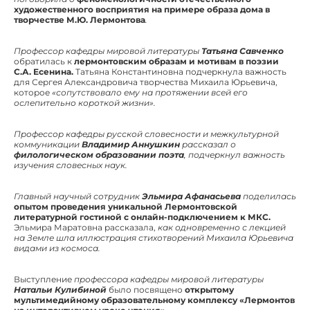
художественного восприятия на примере образа дома в
творчестве М.Ю. Лермонтова
.
Профессор кафедры мировой литературы
Татьяна Савченко
обратилась к
лермонтовским образам и мотивам в поэзии
С.А. Есенина.
Татьяна Константиновна подчеркнула важность
для Сергея Александровича творчества Михаила Юрьевича,
которое
«сопутствовало ему на протяжении всей его
ослепительно короткой жизни».
Профессор кафедры русской словесности и межкультурной
коммуникации
Владимир Аннушкин
рассказал о
филологическом образовании поэта
, подчеркнул важность
изучения словесных наук.
Главный научный сотрудник
Эльмира Афанасьева
поделилась
опытом проведения уникальной Лермонтовской
литературной гостиной с онлайн-подключением к МКС.
Эльмира Маратовна рассказала,
как одновременно с лекцией
на Земле шла иллюстрация стихотворений Михаила Юрьевича
видами из космоса.
Выступление
профессора кафедры мировой литературы
Натальи Кулибиной
было посвящено
открытому
мультимедийному образовательному комплексу «Лермонтов