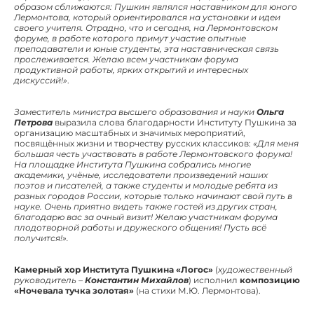
образом сближаются: Пушкин являлся наставником для юного
Лермонтова, который ориентировался на установки и идеи
своего учителя. Отрадно, что и сегодня, на Лермонтовском
форуме, в работе которого примут участие опытные
преподаватели и юные студенты, эта наставническая связь
прослеживается. Желаю всем участникам форума
продуктивной работы, ярких открытий и интересных
дискуссий!»
.
Заместитель министра высшего образования и науки
Ольга
Петрова
выразила слова благодарности Институту Пушкина за
организацию масштабных и значимых мероприятий,
посвящённых жизни и творчеству русских классиков:
«Для меня
большая честь участвовать в работе Лермонтовского форума!
На площадке Института Пушкина собрались многие
академики, учёные, исследователи произведений наших
поэтов и писателей, а также студенты и молодые ребята из
разных городов России, которые только начинают свой путь в
науке. Очень приятно видеть также гостей из других стран,
благодарю вас за очный визит! Желаю участникам форума
плодотворной работы и дружеского общения! Пусть всё
получится!».
Камерный хор Института Пушкина
«Логос»
(
художественный
руководитель
–
Константин Михайлов
) исполнил
композицию
«Ночевала тучка золотая»
(на стихи М.Ю. Лермонтова).