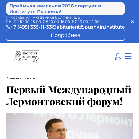
Приёмная кампания 2026 стартует в
Институте Пушкина!
г. Москва, ул. Академика Волгина, д. 6
ПН–ПТ 10:00–18:00 СБ 10:00–16:00 ВС 10:00–14:00
+7 (495) 335-11-33
abiturient@pushkin.institute
Подробнее
☰
Главная
> Новости
Первый Международный
Лермонтовский форум!