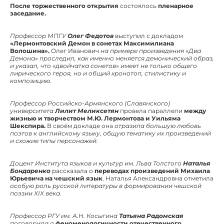
После торжественного открытия
состоялось
пленарное
заседание.
Профессор МПГУ
Олег Федотов
выступил с докладом
«Лермонтовский Демон в сонетах Максимилиана
Волошина».
Олег Иванович
на примере произведения «Два
Демона» проследил, как именно меняется демонический образ,
и указал, что «двойчатка сонетов» имеет не только общего
лирического героя, но и общий хронотоп, стилистику и
композицию.
Профессор Российско-Армянского (Славянского)
университета
Лилит Меликсетян
провела параллели
между
жизнью и творчеством М.Ю. Лермонтова и Уильяма
Шекспира.
В своём докладе она
отразила большую любовь
поэтов к английскому языку, общую тематику их произведений
и схожие типы персонажей.
Доцент Института языков и культур им. Льва Толстого
Наталья
Бондаренко
рассказала о
переводах произведений Михаила
Юрьевича на чешский язык
. Наталья Александровна отметила
особую роль русской литературы в формировании чешской
поэзии XIX века.
Профессор РГУ им. А.Н. Косыгина
Татьяна Радомская
поговорила о
феноменологичности отечественного