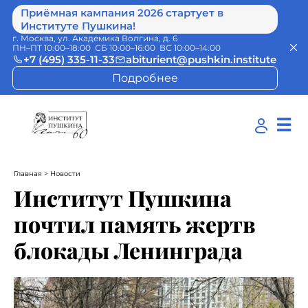
Приёмная кампания 2026 стартует в
Институте Пушкина!
г. Москва, ул. Академика Волгина, д. 6
ПН–ПТ 10:00–18:00 СБ 10:00–16:00 ВС 10:00–14:00
+7 (495) 335-11-33
abiturient@pushkin.institute
Подробнее
☰
Главная
> Новости
Институт Пушкина
почтил память жертв
блокады Ленинграда